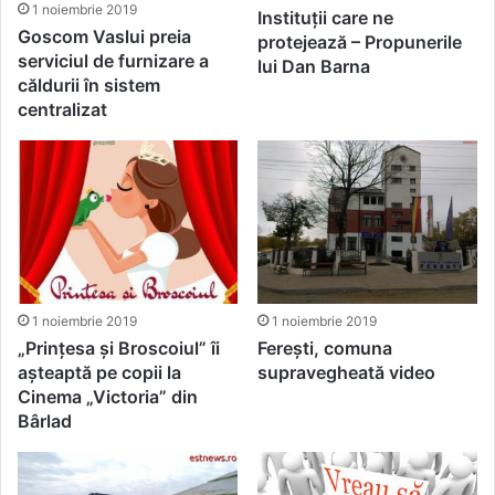
1 noiembrie 2019
Instituții care ne
Goscom Vaslui preia
protejează – Propunerile
serviciul de furnizare a
lui Dan Barna
căldurii în sistem
centralizat
1 noiembrie 2019
1 noiembrie 2019
„Prințesa și Broscoiul” îi
Ferești, comuna
așteaptă pe copii la
supravegheată video
Cinema „Victoria” din
Bârlad