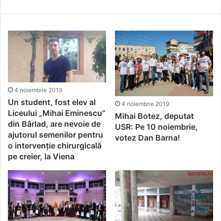
locale, Bârlad Fest nu a primit
Tehno Redactor
4 noiembrie 2019
99
votul consilierilor
4 noiembrie 2019
Un student, fost elev al
4 noiembrie 2019
Liceului „Mihai Eminescu”
Mihai Botez, deputat
din Bârlad, are nevoie de
USR: Pe 10 noiembrie,
ajutorul semenilor pentru
votez Dan Barna!
o intervenție chirurgicală
pe creier, la Viena