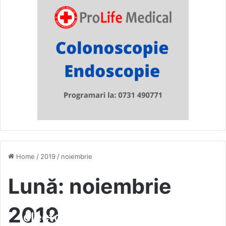
Home
/
2019
/
noiembrie
Lună:
noiembrie
Programat exact în campania
2019
electorală pentru alegerile