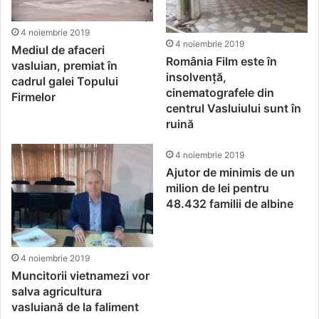
4 noiembrie 2019
4 noiembrie 2019
Mediul de afaceri
România Film este în
vasluian, premiat în
insolvență,
cadrul galei Topului
cinematografele din
Firmelor
centrul Vasluiului sunt în
ruină
4 noiembrie 2019
Ajutor de minimis de un
milion de lei pentru
48.432 familii de albine
4 noiembrie 2019
Muncitorii vietnamezi vor
salva agricultura
vasluiană de la faliment