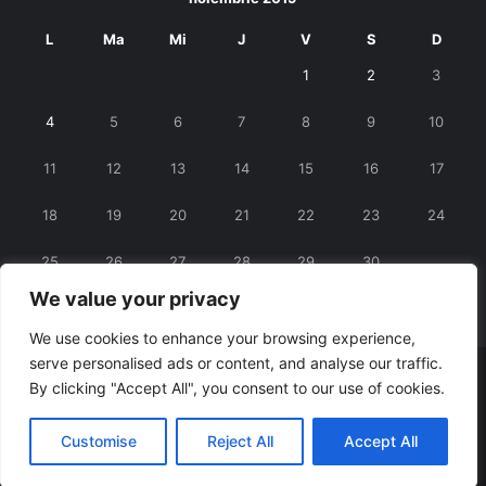
L
Ma
Mi
J
V
S
D
1
2
3
4
5
6
7
8
9
10
11
12
13
14
15
16
17
18
19
20
21
22
23
24
25
26
27
28
29
30
We value your privacy
« oct.
dec. »
We use cookies to enhance your browsing experience,
serve personalised ads or content, and analyse our traffic.
© Copyright 2026, All Rights Reserved |
RexNet
By clicking "Accept All", you consent to our use of cookies.
Facebook
Customise
Reject All
Accept All