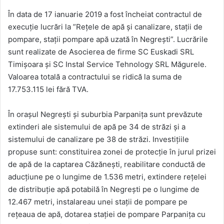
În data de 17 ianuarie 2019 a fost încheiat contractul de
execuție lucrări la ”Rețele de apă și canalizare, stații de
pompare, stații pompare apă uzată în Negrești”. Lucrările
sunt realizate de Asocierea de firme SC Euskadi SRL
Timișoara și SC Instal Service Tehnology SRL Măgurele.
Valoarea totală a contractului se ridică la suma de
17.753.115 lei fără TVA.
În orașul Negrești și suburbia Parpanița sunt prevăzute
extinderi ale sistemului de apă pe 34 de străzi și a
sistemului de canalizare pe 38 de străzi. Investițiile
propuse sunt: constituirea zonei de protecție în jurul prizei
de apă de la captarea Căzănești, reabilitare conductă de
aducțiune pe o lungime de 1.536 metri, extindere rețelei
de distribuție apă potabilă în Negrești pe o lungime de
12.467 metri, instalareau unei stații de pompare pe
rețeaua de apă, dotarea stației de pompare Parpanița cu