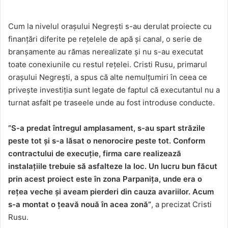
Cum la nivelul orașului Negrești s-au derulat proiecte cu
finanțări diferite pe rețelele de apă și canal, o serie de
branșamente au rămas nerealizate și nu s-au executat
toate conexiunile cu restul rețelei. Cristi Rusu, primarul
orașului Negrești, a spus că alte nemulțumiri în ceea ce
privește investiția sunt legate de faptul că executantul nu a
turnat asfalt pe traseele unde au fost introduse conducte.
”S-a predat întregul amplasament, s-au spart străzile
peste tot și s-a lăsat o nenorocire peste tot. Conform
contractului de execuție, firma care realizează
instalațiile trebuie să asfalteze la loc. Un lucru bun făcut
prin acest proiect este în zona Parpanița, unde era o
rețea veche și aveam pierderi din cauza avariilor. Acum
s-a montat o țeavă nouă în acea zonă”
, a precizat Cristi
Rusu.