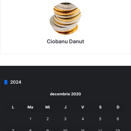
Ciobanu Danut
2024
decembrie 2020
L
Ma
Mi
J
V
S
D
1
2
3
4
5
6
7
8
9
10
11
12
13