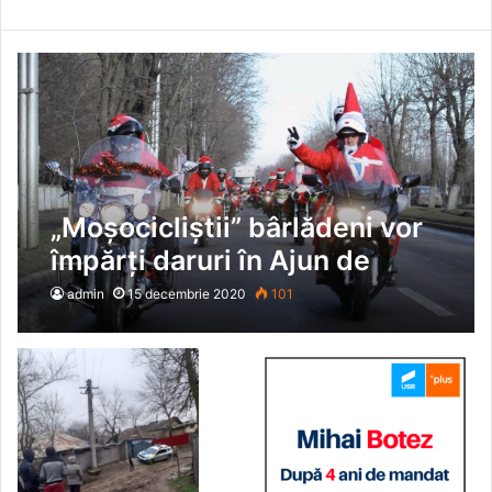
„Moșocicliștii” bârlădeni vor
împărți daruri în Ajun de
Crăciun
admin
15 decembrie 2020
101