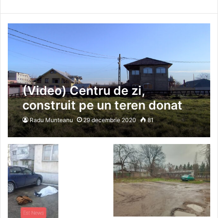
(Video) Centru de zi,
construit pe un teren donat
de o bârlădeancă generoasă.
Radu Munteanu
29 decembrie 2020
81
Interviu cu Victoria Rudi