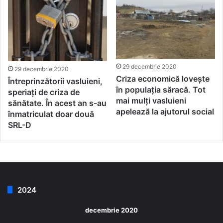
29 decembrie 2020
29 decembrie 2020
Criza economică lovește
Întreprinzătorii vasluieni,
în populația săracă. Tot
speriați de criza de
mai mulți vasluieni
sănătate. În acest an s-au
apelează la ajutorul social
înmatriculat doar două
SRL-D
2024
decembrie 2020