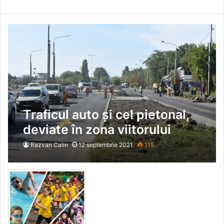
Traficul auto și cel pietonal,
deviate în zona viitorului
complex comercial din
Razvan Calin
12 septembrie 2021
119
Bârlad!