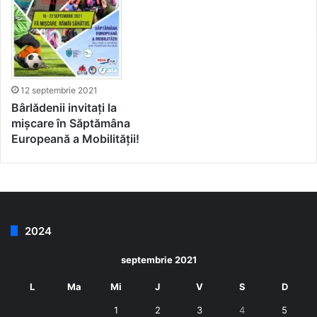
12 septembrie 2021
Bârlădenii invitați la
mișcare în Săptămâna
Europeană a Mobilității!
2024
septembrie 2021
L
Ma
Mi
J
V
S
D
1
2
3
4
5