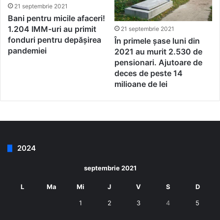
21 septembrie 2021
Bani pentru micile afaceri!
1.204 IMM-uri au primit
21 septembrie 2021
fonduri pentru depășirea
În primele șase luni din
pandemiei
2021 au murit 2.530 de
pensionari. Ajutoare de
deces de peste 14
milioane de lei
2024
septembrie 2021
L
Ma
Mi
J
V
S
D
1
2
3
4
5