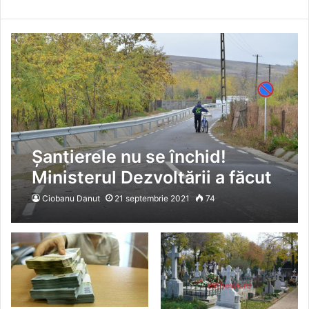
Șantierele nu se închid!
Ministerul Dezvoltării a făcut
plăți de peste 13 milioane de
Ciobanu Danut
21 septembrie 2021
74
lei pentru proiectele PNDL