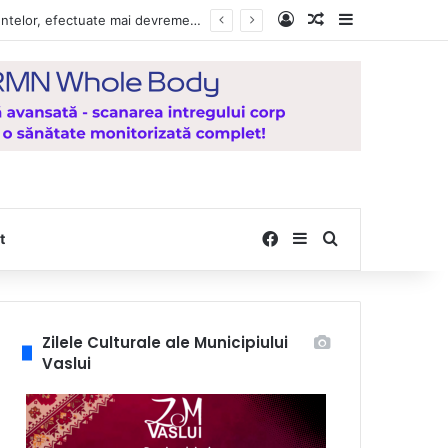
Log In
Random Article
Sidebar
Vești bune pentru zeci de mii de vasluieni! Plățile alocațiilor, indemnizațiilor și stimulentelor, efectuate mai devreme în luna august 2026
Facebook
Sidebar
Search for
t
Zilele Culturale ale Municipiului
Vaslui