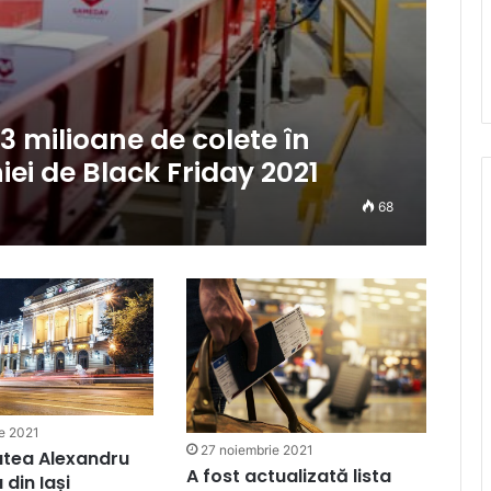
3 milioane de colete în
iei de Black Friday 2021
68
e 2021
27 noiembrie 2021
atea Alexandru
A fost actualizată lista
 din Iași