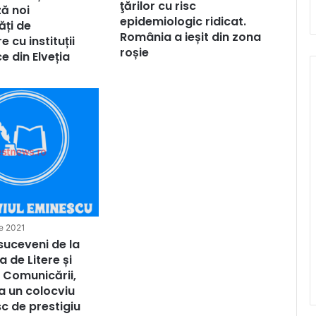
ţărilor cu risc
ă noi
epidemiologic ridicat.
ăți de
România a ieșit din zona
 cu instituții
roșie
 din Elveția
e 2021
 suceveni de la
 de Litere și
e Comunicării,
la un colocviu
c de prestigiu