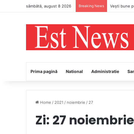
sâmbătă, august 8 2026
Breaking News
Prima pagină
National
Administratie
Sa
Home
/
2021
/
noiembrie
/
27
Zi:
27 noiembrie