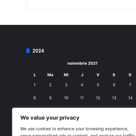
2024
noiembrie 2021
L
Ma
Mi
J
V
S
D
1
2
3
4
5
6
7
8
9
10
11
12
13
14
15
16
17
18
19
20
21
We value your privacy
22
23
24
25
26
27
28
We use cookies to enhance your browsing experience,
serve personalised ads or content, and analyse our traffic.