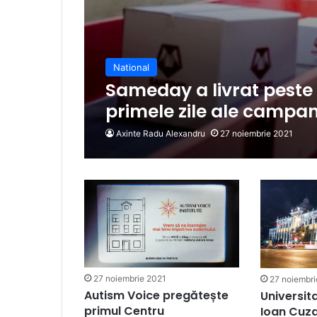
National
Sameday a livrat peste 
primele zile ale campan
Axinte Radu Alexandru
27 noiembrie 2021
27 noiembrie 2021
27 noiembri
Autism Voice pregătește
Universit
primul Centru
Ioan Cuza