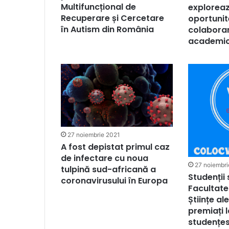
Multifuncțional de
exploreaz
Recuperare și Cercetare
oportunit
în Autism din România
colaborare
academice
27 noiembrie 2021
A fost depistat primul caz
de infectare cu noua
27 noiembri
tulpină sud-africană a
Studenții
coronavirusului în Europa
Facultatea
Științe al
premiați 
studențes