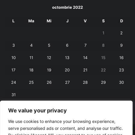
octombrie 2022
L
Ma
Mi
J
V
S
D
1
2
3
4
5
6
7
8
9
10
11
12
13
14
15
16
17
18
19
20
21
22
23
24
25
26
27
28
29
30
31
We value your privacy
« sept.
nov. »
We use cookies to enhance your browsing experience,
serve personalised ads or content, and analyse our traffic.
© Copyright 2026, All Rights Reserved |
RexNet