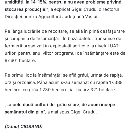
umidității la 14-15%, pentru a nu avea probleme privind
stocarea producției”
, a explicat Gigel Crudu, directorul
Direcției pentru Agricultură Județeană Vaslui.
Pe lângă lucrările de recoltare, se află în plină desfășurare
și campania de însămânțări. În baza datelor transmise de
fermierii organizați în exploatații agricole la nivelul UAT-
urilor, pentru anul viitor programul de însămânțare este de
87.601 hectare.
Pe primul loc la însămânțări se află grâul, urmat de rapiță,
orz și orzoaică. Până acum s-au semănat cu rapiță 17.388
hectare, cu grâu 1.230 hectare, iar cu orz 321 hectare.
„La cele două culturi de grâu și orz, de acum începe
semănatul din plin”
, a mai spus Gigel Crudu.
(Dănuț CIOBANU)