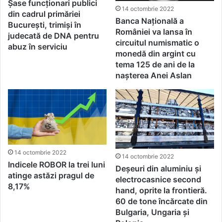
Șase funcționari publici
14 octombrie 2022
din cadrul primăriei
Banca Naţională a
București, trimiși în
României va lansa în
judecată de DNA pentru
circuitul numismatic o
abuz în serviciu
monedă din argint cu
tema 125 de ani de la
nașterea Anei Aslan
14 octombrie 2022
14 octombrie 2022
Indicele ROBOR la trei luni
Deşeuri din aluminiu şi
atinge astăzi pragul de
electrocasnice second
8,17%
hand, oprite la frontieră.
60 de tone încărcate din
Bulgaria, Ungaria şi