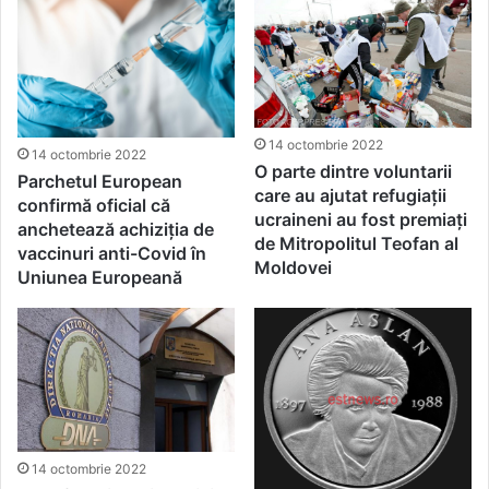
14 octombrie 2022
14 octombrie 2022
O parte dintre voluntarii
Parchetul European
care au ajutat refugiații
confirmă oficial că
ucraineni au fost premiați
anchetează achiziția de
de Mitropolitul Teofan al
vaccinuri anti-Covid în
Moldovei
Uniunea Europeană
14 octombrie 2022