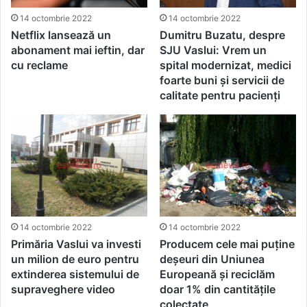
14 octombrie 2022
14 octombrie 2022
Netflix lansează un
Dumitru Buzatu, despre
abonament mai ieftin, dar
SJU Vaslui: Vrem un
cu reclame
spital modernizat, medici
foarte buni și servicii de
calitate pentru pacienți
14 octombrie 2022
14 octombrie 2022
Primăria Vaslui va investi
Producem cele mai puține
un milion de euro pentru
deșeuri din Uniunea
extinderea sistemului de
Europeană și reciclăm
supraveghere video
doar 1% din cantitățile
colectate