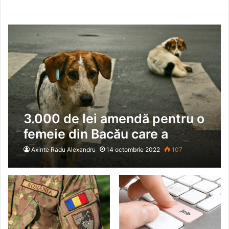
3.000 de lei amendă pentru o
femeie din Bacău care a
abandonat pe strada doi pui
Axinte Radu Alexandru
14 octombrie 2022
107
de câine