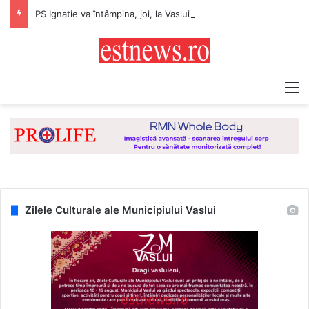
PS Ignatie va întâmpina, joi, la Vaslui, Icoana făcătoare de minuni a Maicii Domnului, de la Mănăstirea Hadâmbu
M
Zilele Culturale ale Municipiului Vaslui