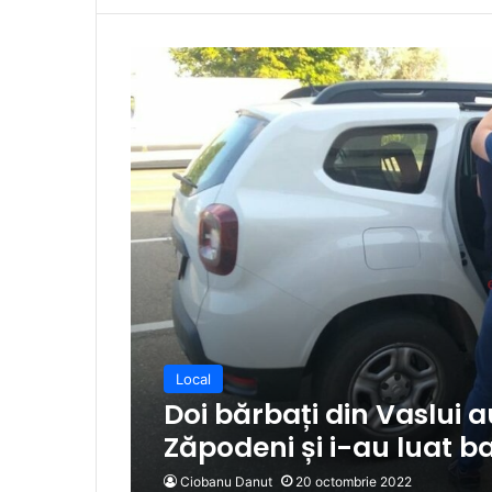
Local
Doi bărbați din Vaslui 
Zăpodeni și i-au luat ban
Ciobanu Danut
20 octombrie 2022