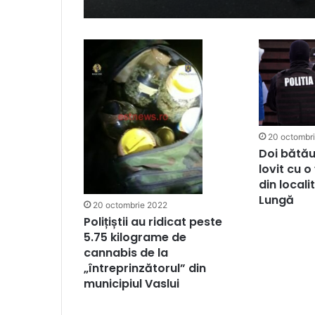
20 octombr
Doi bătău
lovit cu 
din local
Lungă
20 octombrie 2022
Polițiștii au ridicat peste
5.75 kilograme de
cannabis de la
„întreprinzătorul” din
municipiul Vaslui