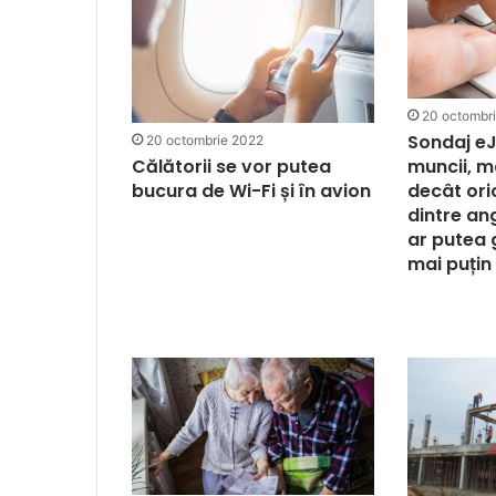
20 octombr
Sondaj eJ
20 octombrie 2022
muncii, ma
Călătorii se vor putea
decât or
bucura de Wi-Fi și în avion
dintre ang
ar putea 
mai puțin