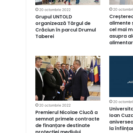
20 octombr
20 octombrie 2022
Creșterea
Grupul UNTOLD
alimente ș
organizează Târgul de
cel mai 
Crăciun în parcul Drumul
asupra al
Taberei
alimentare
20 octombr
20 octombrie 2022
Universit
Premierul Nicolae Ciucă a
Ioan Cuza
semnat primele contracte
aniversea
de finanțare destinate
la înființa
protecției mediului,