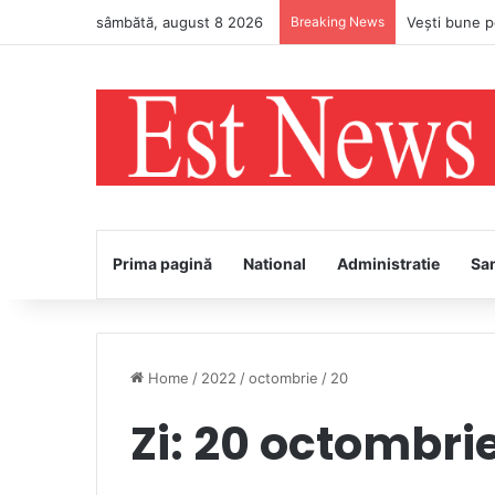
sâmbătă, august 8 2026
Breaking News
PS Ignatie v
Prima pagină
National
Administratie
Sa
Home
/
2022
/
octombrie
/
20
Zi:
20 octombri