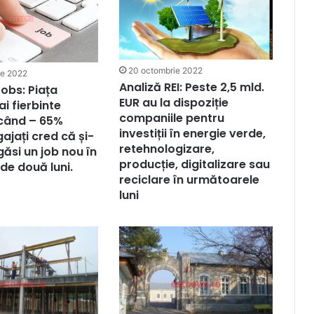
20 octombrie 2022
ie 2022
Analiză REI: Peste 2,5 mld.
obs: Piața
EUR au la dispoziție
i fierbinte
companiile pentru
icând – 65%
investiții în energie verde,
ajați cred că și-
retehnologizare,
găsi un job nou în
producție, digitalizare sau
 de două luni.
reciclare în următoarele
luni