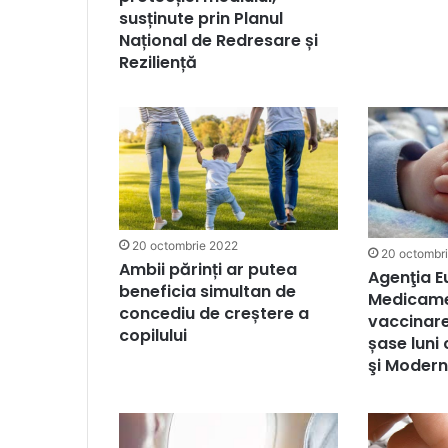
susținute prin Planul
Național de Redresare și
Reziliență
20 octombrie 2022
20 octombr
Ambii părinți ar putea
Agenţia 
beneficia simultan de
Medicame
concediu de creștere a
vaccinare
copilului
șase luni 
şi Moder