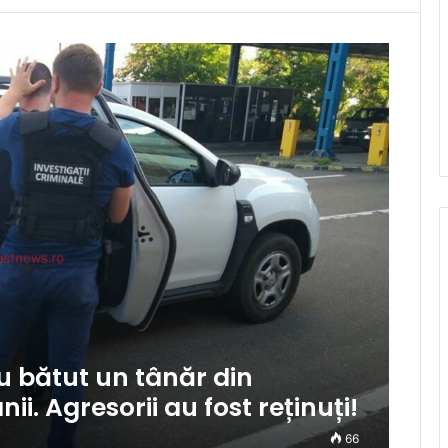
au bătut un tânăr din
ii. Agresorii au fost reținuți!
66