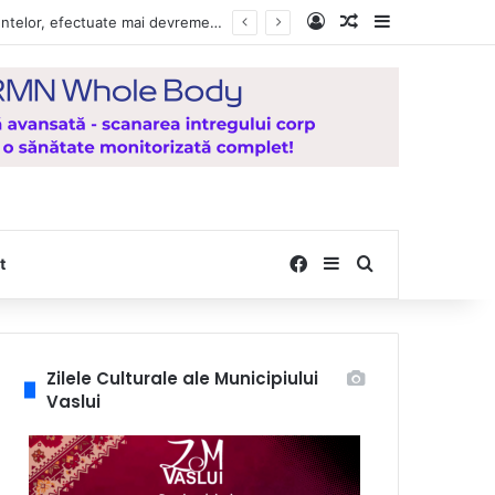
Log In
Random Article
Sidebar
, de la Mănăstirea Hadâmbu
Facebook
Sidebar
Search for
t
Zilele Culturale ale Municipiului
Vaslui