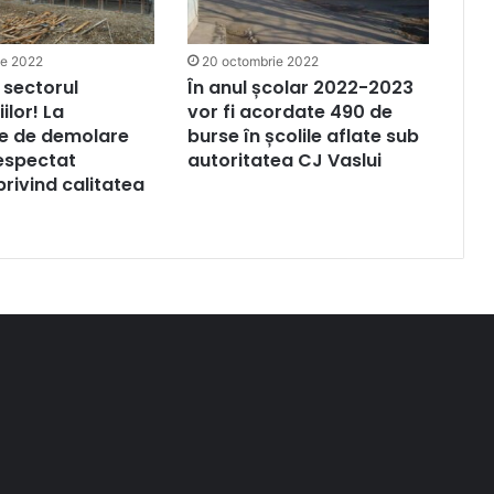
ie 2022
20 octombrie 2022
 sectorul
În anul școlar 2022-2023
ilor! La
vor fi acordate 490 de
ile de demolare
burse în școlile aflate sub
espectat
autoritatea CJ Vaslui
privind calitatea