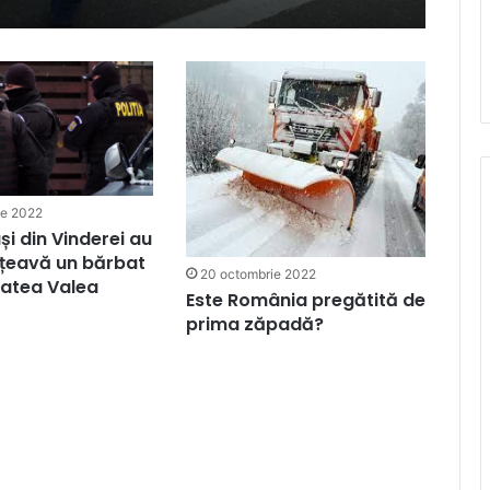
ie 2022
și din Vinderei au
o țeavă un bărbat
20 octombrie 2022
itatea Valea
Este România pregătită de
prima zăpadă?