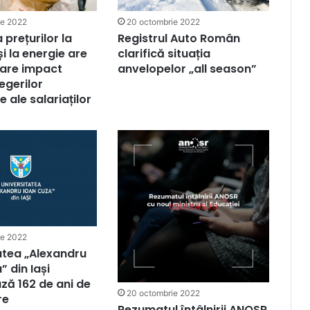
20 octombrie 2022
ie 2022
Registrul Auto Român
 prețurilor la
clarifică situația
i la energie are
anvelopelor „all season”
mare impact
egerilor
 ale salariaților
ie 2022
atea „Alexandru
” din Iași
ză 162 de ani de
20 octombrie 2022
re
Rezumatul întâlnirii ANOSR