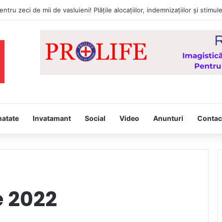
a întâmpina, joi, la Vaslui, Icoana făcătoare de minuni a Maicii Domnului
natate
Invatamant
Social
Video
Anunturi
Contac
e 2022