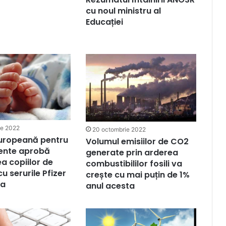
cu noul ministru al
Educației
ie 2022
20 octombrie 2022
Europeană pentru
Volumul emisiilor de CO2
nte aprobă
generate prin arderea
a copiilor de
combustibililor fosili va
cu serurile Pfizer
crește cu mai puțin de 1%
na
anul acesta