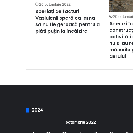
20 octombrie 2022
Speriați de facturi!
20 octombr
Vasluienii speră ca iarna
Amenzi în
să nu fie geroasă pentru a
construcți
plăti puțin la încălzire
activităț
nu s-au r
măsurile 
aerului
2024
octombrie 2022