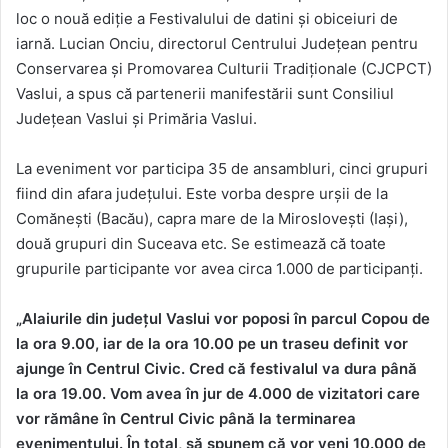
loc o nouă ediție a Festivalului de datini și obiceiuri de
iarnă. Lucian Onciu, directorul Centrului Județean pentru
Conservarea și Promovarea Culturii Tradiționale (CJCPCT)
Vaslui, a spus că partenerii manifestării sunt Consiliul
Județean Vaslui și Primăria Vaslui.
La eveniment vor participa 35 de ansambluri, cinci grupuri
fiind din afara județului. Este vorba despre urșii de la
Comănești (Bacău), capra mare de la Miroslovești (Iași),
două grupuri din Suceava etc. Se estimează că toate
grupurile participante vor avea circa 1.000 de participanți.
„Alaiurile din județul Vaslui vor poposi în parcul Copou de
la ora 9.00, iar de la ora 10.00 pe un traseu definit vor
ajunge în Centrul Civic. Cred că festivalul va dura până
la ora 19.00. Vom avea în jur de 4.000 de vizitatori care
vor rămâne în Centrul Civic până la terminarea
evenimentului. În total, să spunem că vor veni 10.000 de