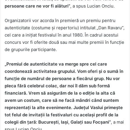
persoane care ne vor fi alături”
, a spus Lucian Onciu.
Organizatorii vor acorda în premieră un premiu pentru
autenticitate (costume și repertoriu) intitulat „Dan Ravaru”,
cel care a inițiat festivalul în anul 1980. În cadrul acestui
concurs vor fi oferite două sau mai multe premiii în funcție
de grupurile participante.
„Premiul de autenticitate va merge spre cel care
coordonează activitatea grupului. Vom oferi și o sumă în
funcție de numărul de persoane a fiecărui grup. Nu vor
pleca fără celebrul colac, dar noi îl dăm sub formă
financiară. Vrem să asigurăm de la o ediție la alta că
avem un costum, care să ne facă mândri când suntem
reprezentați la alte evenimente. Județul Vaslui primește
tot felul de invitații la festivaluri cu același profil de la
colegii din țară: București, Iași, Galați sau Focșani”
, a mai
spus Lucian Onciu.