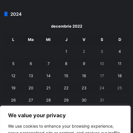
2024
decembrie 2022
L
Ma
Mi
J
V
S
D
1
2
3
4
5
6
7
8
9
10
11
12
13
14
15
16
17
18
19
20
21
22
23
24
25
26
27
28
29
30
31
We value your privacy
« nov.
ian. »
We use cookies to enhance your browsing experience,
serve personalised ads or content, and analyse our traffic.