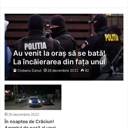
Au venit la oraș să se bată!
La încăierarea din fața unui
club din Vaslui au participat
Ciobanu Danut
26 decembrie 2022
82
tineri din Lipovăț și Oltenești
26 decembrie 2022
În noaptea de Crăciun!
Agentul de pază al unei