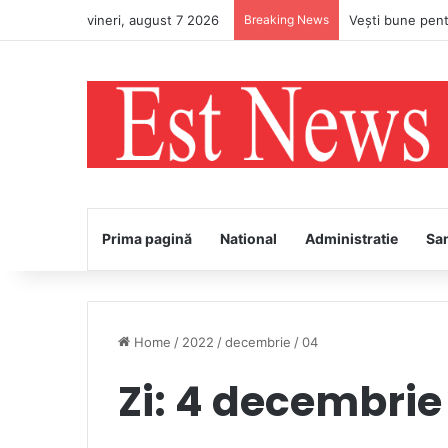
vineri, august 7 2026
Breaking News
Prima pagină
National
Administratie
Sa
Home
/
2022
/
decembrie
/
04
Zi:
4 decembrie