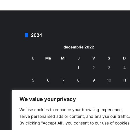
2024
decembrie 2022
L
Ma
Mi
J
V
S
D
1
2
3
4
5
6
7
8
9
10
11
12
13
14
15
16
17
18
We value your privacy
19
20
21
22
23
24
25
We use cookies to enhance your browsing experience,
serve personalised ads or content, and analyse our traffic.
26
27
28
29
30
31
By clicking "Accept All", you consent to our use of cookies
« nov.
ian. »