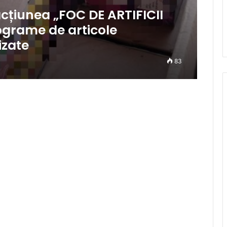
acțiunea „FOC DE ARTIFICII
ograme de articole
izate
83