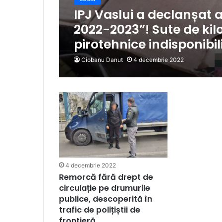
IPJ Vaslui a declanșat 
2022-2023”! Sute de kil
pirotehnice indisponibil
Ciobanu Danut
4 decembrie 2022
4 decembrie 2022
Remorcă fără drept de
circulație pe drumurile
publice, descoperită în
trafic de polițiștii de
frontieră