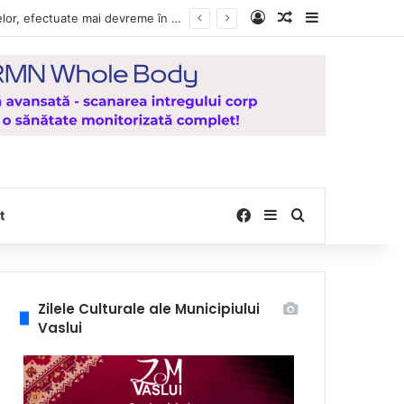
Log In
Random Article
Sidebar
Vești bune pentru zeci de mii de vasluieni! Plățile alocațiilor, indemnizațiilor și stimulentelor, efectuate mai devreme în luna august 2026
Facebook
Sidebar
Search for
t
Zilele Culturale ale Municipiului
Vaslui