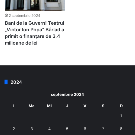
2 septembrie 2024
Bani de la Guvern! Teatrul
„Victor Ion Popa” Bârlad a
primit o finanțare de 3,4
milioane de lei
2024
septembrie 2024
L
Ma
Mi
J
V
S
D
1
2
3
4
5
6
7
8