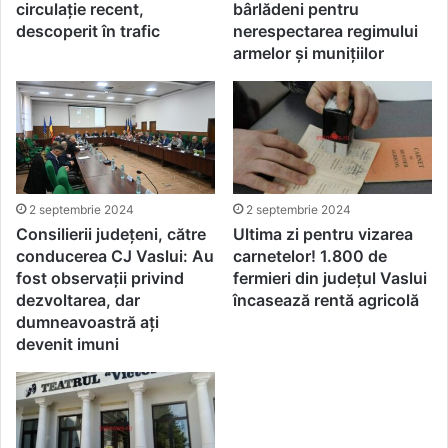
circulație recent,
bârlădeni pentru
descoperit în trafic
nerespectarea regimului
armelor și munițiilor
2 septembrie 2024
2 septembrie 2024
Consilierii județeni, către
Ultima zi pentru vizarea
conducerea CJ Vaslui: Au
carnetelor! 1.800 de
fost observații privind
fermieri din județul Vaslui
dezvoltarea, dar
încasează rentă agricolă
dumneavoastră ați
devenit imuni