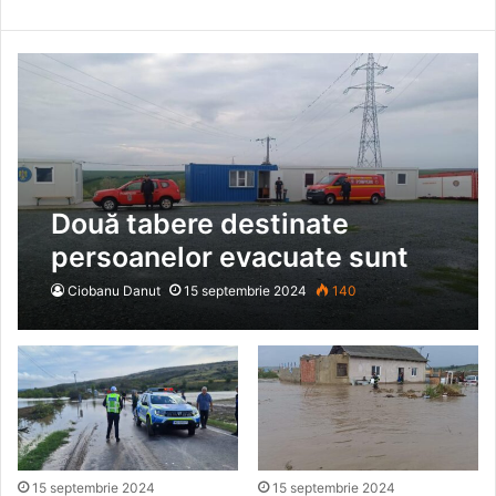
Două tabere destinate
persoanelor evacuate sunt
operaționalizate în
Ciobanu Danut
15 septembrie 2024
140
municipiile Bârlad și Huși
15 septembrie 2024
15 septembrie 2024