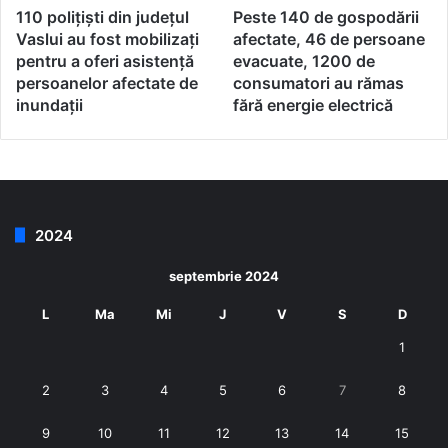
110 polițiști din județul
Peste 140 de gospodării
Vaslui au fost mobilizați
afectate, 46 de persoane
pentru a oferi asistență
evacuate, 1200 de
persoanelor afectate de
consumatori au rămas
inundații
fără energie electrică
2024
septembrie 2024
L
Ma
Mi
J
V
S
D
1
2
3
4
5
6
7
8
9
10
11
12
13
14
15