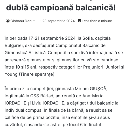
dublă campioană balcanică!
Ciobanu Danut
23 septembrie 2024
Less than a minute
În perioada 17-21 septembrie 2024, la Sofia, capitala
Bulgariei, s-a desfășurat Campionatul Balcanic de
Gimnastică Artistică. Competiția sportivă internațională se
adresează gimnastelor și gimnaștilor cu vârste cuprinse
între 10 și15 ani, respectiv categoriilor Prejuniori, Juniori și
Young (Tinere speranțe).
În prima zi a competiției, gimnasta Miriam GIUȘCĂ,
legitimată la CSS Bârlad, antrenată de Ana-Maria
IORDACHE și Liviu IORDACHE, a câștigat titlul balcanic la
individual compus. În finala de la bârnă, a reușit să se
califice de pe prima poziție, însă emoțiile și-au spus
cuvântul, clasându-se astfel pe locul 6 în finalul