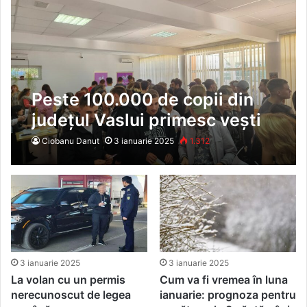
Peste 100.000 de copii din
județul Vaslui primesc vești
proaste! Alocațiile nu se vor
Ciobanu Danut
3 ianuarie 2025
1.312
mai indexa cu rata inflației
3 ianuarie 2025
3 ianuarie 2025
La volan cu un permis
Cum va fi vremea în luna
nerecunoscut de legea
ianuarie: prognoza pentru