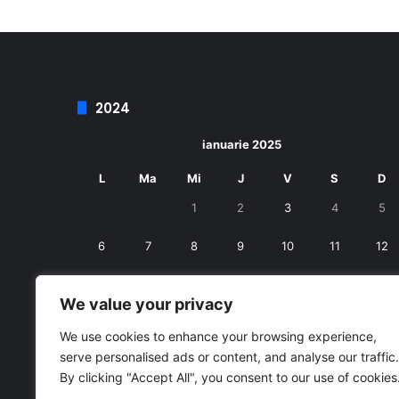
2024
ianuarie 2025
L
Ma
Mi
J
V
S
D
1
2
3
4
5
6
7
8
9
10
11
12
13
14
15
16
17
18
19
We value your privacy
20
21
22
23
24
25
26
We use cookies to enhance your browsing experience,
serve personalised ads or content, and analyse our traffic.
27
28
29
30
31
By clicking "Accept All", you consent to our use of cookies
« dec.
feb. »