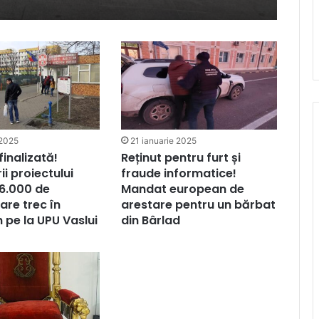
 2025
21 ianuarie 2025
 finalizată!
Reținut pentru furt și
ii proiectului
fraude informatice!
56.000 de
Mandat european de
are trec în
arestare pentru un bărbat
n pe la UPU Vaslui
din Bârlad