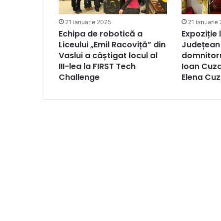
21 ianuarie 2025
21 ianuarie
Echipa de robotică a
Expoziție
Liceului „Emil Racoviță” din
Județean 
Vaslui a câștigat locul al
domnitoru
III-lea la FIRST Tech
Ioan Cuza 
Challenge
Elena Cu