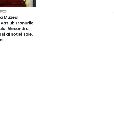
 2025
 la Muzeul
Vaslui: Tronurile
lui Alexandru
și al soției sale,
za