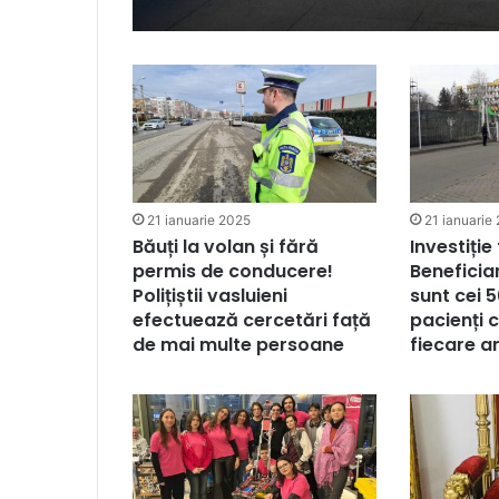
21 ianuarie 2025
21 ianuarie
Băuți la volan și fără
Investiție
permis de conducere!
Beneficiar
Polițiștii vasluieni
sunt cei 
efectuează cercetări față
pacienți c
de mai multe persoane
fiecare a