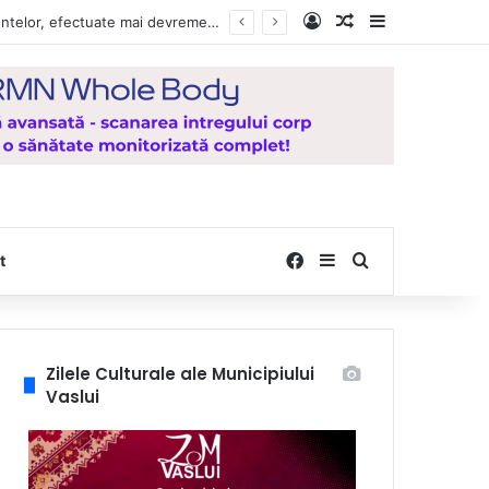
Log In
Random Article
Sidebar
Vești bune pentru zeci de mii de vasluieni! Plățile alocațiilor, indemnizațiilor și stimulentelor, efectuate mai devreme în luna august 2026
Facebook
Sidebar
Search for
t
Zilele Culturale ale Municipiului
Vaslui