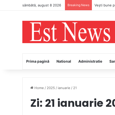
sâmbătă, august 8 2026
Breaking News
Prima pagină
National
Administratie
Sa
Home
/
2025
/
ianuarie
/
21
Zi:
21 ianuarie 