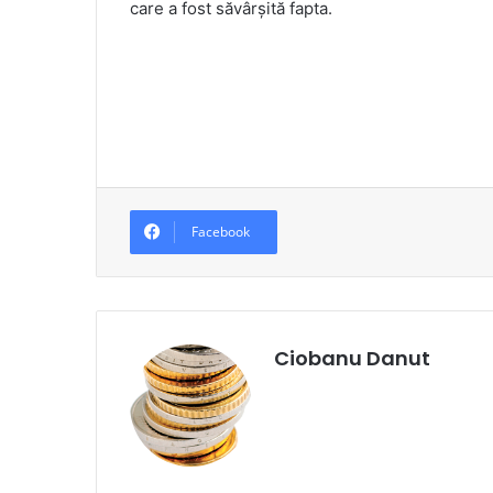
care a fost săvârşită fapta.
Facebook
Ciobanu Danut