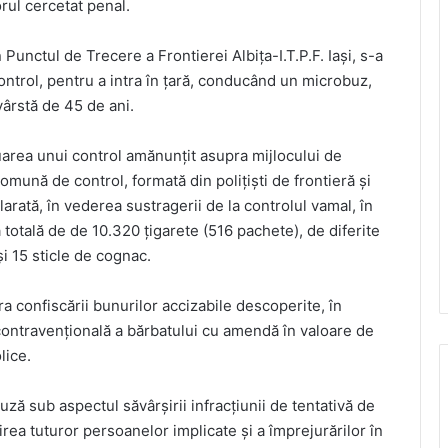
rul cercetat penal.
în Punctul de Trecere a Frontierei Albița-I.T.P.F. Iaşi, s-a
ontrol, pentru a intra în ţară, conducând un microbuz,
ârstă de 45 de ani.
tuarea unui control amănunţit asupra mijlocului de
mună de control, formată din poliţişti de frontieră şi
arată, în vederea sustragerii de la controlul vamal, în
 totală de de 10.320 ţigarete (516 pachete), de diferite
i 15 sticle de cognac.
a confiscării bunurilor accizabile descoperite, în
 contravenţională a bărbatului cu amendă în valoare de
lice.
auză sub aspectul săvârşirii infracţiunii de tentativă de
rea tuturor persoanelor implicate şi a împrejurărilor în