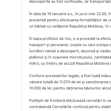
descoperite au fost confiscate, iar transportato
În data de 19 ianuarie a.c., în jurul orei 22.00, 
prezentat pentru efectuarea formalităţilor de c
un bărbat cu cetățenie Republica Moldova, în v
În baza profilului de risc, s-a procedat la efec
transport și persoanei, ocazie cu care echipa co
lucrători vamali a descoperit, ascunsă și nedecl
plafonul și în scaunele microbuzului, cantitatea
mărci, cu timbru de acciză Republica Moldova ș
Conform prevederilor legale, a fost luată măsur
valoare totală de 11.070 de lei şi sancţionarea
10.000 de lei, pentru deținerea băuturilor alcoo
Poliţiştii de frontieră efectuează cercetări în c
contrabandă Cercetările continuă pentru stabili