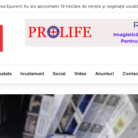
lițiștii Secției 2 Poliție Rurală Vaslui au reținut trei bărbați din comuna So
natate
Invatamant
Social
Video
Anunturi
Contac