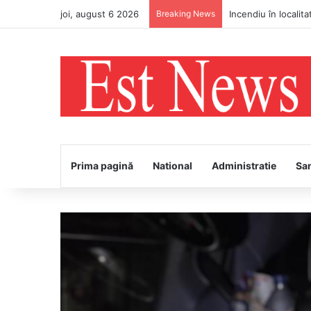
joi, august 6 2026
Breaking News
Bătaie în stradă! Po
Prima pagină
National
Administratie
Sa