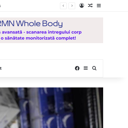
Log In
Random Article
Sidebar
lești
Facebook
Sidebar
Search for
t