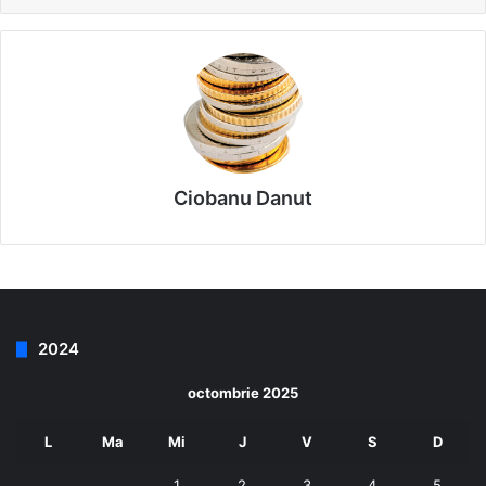
Ciobanu Danut
2024
octombrie 2025
L
Ma
Mi
J
V
S
D
1
2
3
4
5