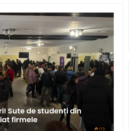
i! Sute de studenți din
iat firmele
173