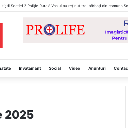
d Portocaliu! Val de căldură persistent, caniculă și disconfort termic rid
natate
Invatamant
Social
Video
Anunturi
Contac
e 2025