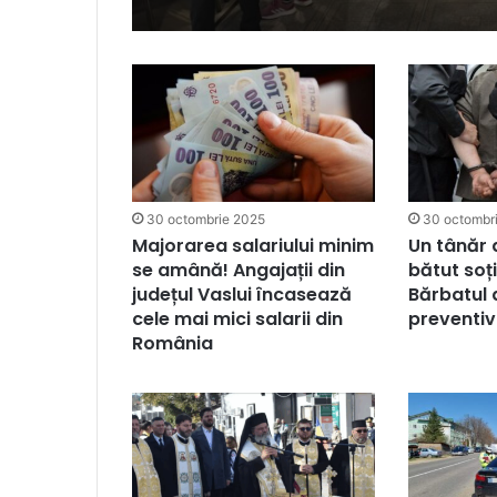
30 octombrie 2025
30 octombr
Majorarea salariului minim
Un tânăr d
se amână! Angajații din
bătut soț
județul Vaslui încasează
Bărbatul 
cele mai mici salarii din
preventiv
România