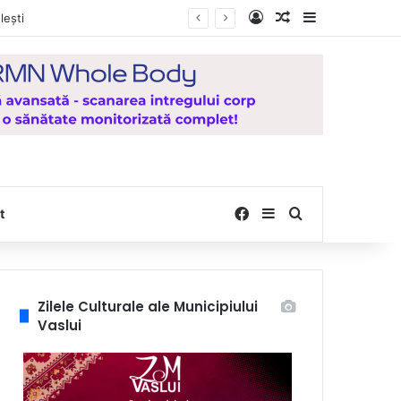
Log In
Random Article
Sidebar
icat pentru județul Vaslui
Facebook
Sidebar
Search for
t
Zilele Culturale ale Municipiului
Vaslui