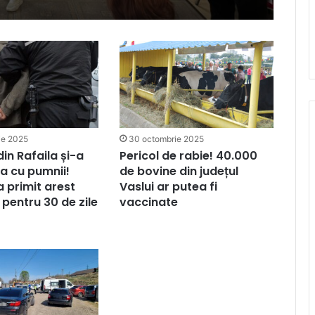
ie 2025
30 octombrie 2025
in Rafaila și-a
Pericol de rabie! 40.000
ia cu pumnii!
de bovine din județul
a primit arest
Vaslui ar putea fi
 pentru 30 de zile
vaccinate