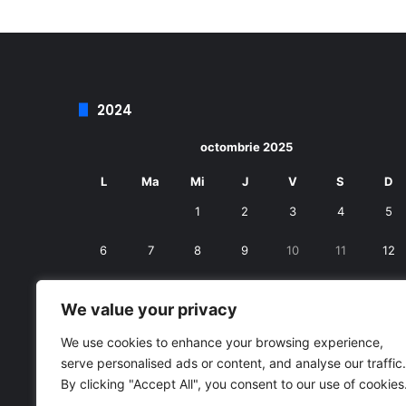
2024
octombrie 2025
L
Ma
Mi
J
V
S
D
1
2
3
4
5
6
7
8
9
10
11
12
13
14
15
16
17
18
19
We value your privacy
20
21
22
23
24
25
26
We use cookies to enhance your browsing experience,
serve personalised ads or content, and analyse our traffic.
27
28
29
30
31
By clicking "Accept All", you consent to our use of cookies
« sept.
nov. »