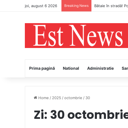
joi, august 6 2026
Breaking News
Avertizare meteo Co
Prima pagină
National
Administratie
Sa
Home
/
2025
/
octombrie
/
30
Zi:
30 octombri