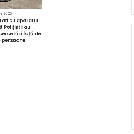
ie 2025
tați cu aparatul
 Polițiștii au
ercetări față de
e persoane