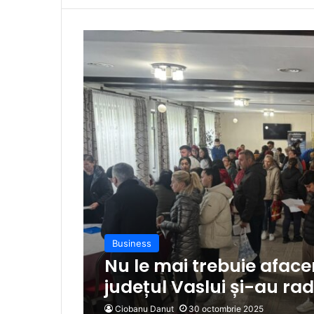
Business
Nu le mai trebuie afacer
județul Vaslui și-au rad
Ciobanu Danut
30 octombrie 2025