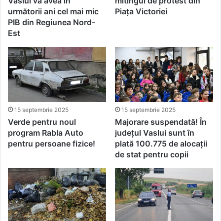
Vaslui va avea în
mitingul de protest din
următorii ani cel mai mic
Piaţa Victoriei
PIB din Regiunea Nord-
Est
15 septembrie 2025
15 septembrie 2025
Verde pentru noul
Majorare suspendată! În
program Rabla Auto
județul Vaslui sunt în
pentru persoane fizice!
plată 100.775 de alocații
de stat pentru copii