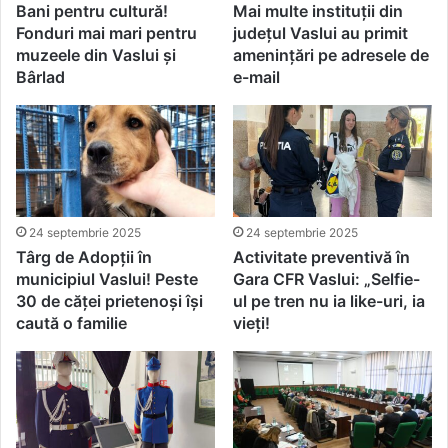
Bani pentru cultură!
Mai multe instituții din
Fonduri mai mari pentru
județul Vaslui au primit
muzeele din Vaslui și
amenințări pe adresele de
Bârlad
e-mail
24 septembrie 2025
24 septembrie 2025
Târg de Adopții în
Activitate preventivă în
municipiul Vaslui! Peste
Gara CFR Vaslui: „Selfie-
30 de căței prietenoși își
ul pe tren nu ia like-uri, ia
caută o familie
vieți!