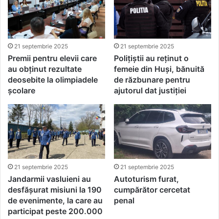
21 septembrie 2025
21 septembrie 2025
Premii pentru elevii care
Polițiștii au reținut o
au obținut rezultate
femeie din Huși, bănuită
deosebite la olimpiadele
de răzbunare pentru
școlare
ajutorul dat justiției
21 septembrie 2025
21 septembrie 2025
Jandarmii vasluieni au
Autoturism furat,
desfășurat misiuni la 190
cumpărător cercetat
de evenimente, la care au
penal
participat peste 200.000