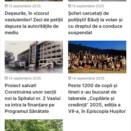
15 septembrie 2025
15 septembrie 2025
Deșeurile, în vizorul
Șoferi cercetați de
vasluienilor! Zeci de petiții
polițiști! Băuți la volan și
depuse la autoritățile de
cu dreptul de a conduce
mediu
suspendat
14 septembrie 2025
14 septembrie 2025
Proiect salvat!
Peste 1200 de copii și
Construirea unor secții
tineri s-au bucurat de
noi la Spitalul nr. 2 Vaslui
taberele „Copilărie și
va intra la finanțare pe
credință” 2025, ediția a
Programul Sănătate
VII-a, în Episcopia Hușilor