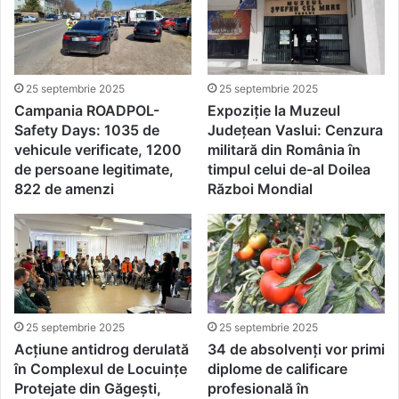
25 septembrie 2025
25 septembrie 2025
Campania ROADPOL-
Expoziție la Muzeul
Safety Days: 1035 de
Județean Vaslui: Cenzura
vehicule verificate, 1200
militară din România în
de persoane legitimate,
timpul celui de-al Doilea
822 de amenzi
Război Mondial
25 septembrie 2025
25 septembrie 2025
Acțiune antidrog derulată
34 de absolvenți vor primi
în Complexul de Locuințe
diplome de calificare
Protejate din Găgești,
profesională în