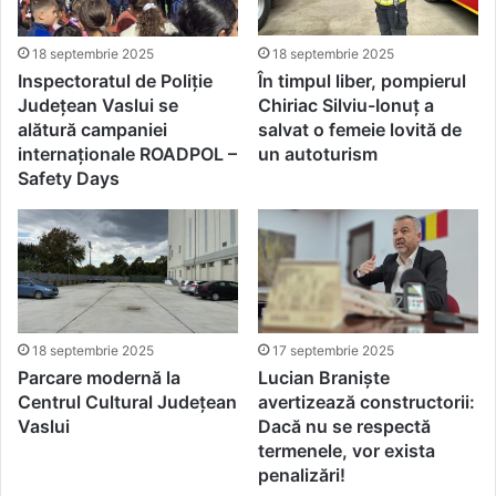
18 septembrie 2025
18 septembrie 2025
Inspectoratul de Poliție
În timpul liber, pompierul
Județean Vaslui se
Chiriac Silviu-Ionuț a
alătură campaniei
salvat o femeie lovită de
internaționale ROADPOL –
un autoturism
Safety Days
18 septembrie 2025
17 septembrie 2025
Parcare modernă la
Lucian Braniște
Centrul Cultural Județean
avertizează constructorii:
Vaslui
Dacă nu se respectă
termenele, vor exista
penalizări!