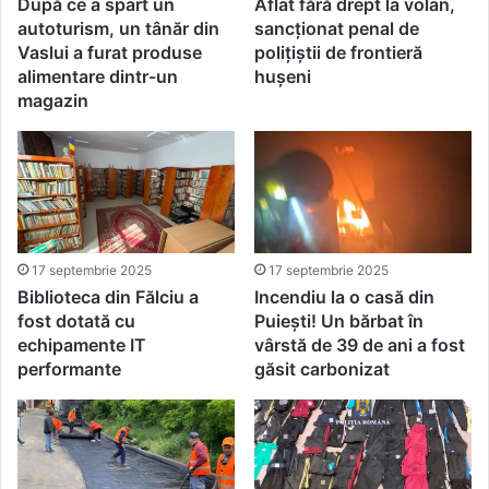
După ce a spart un
Aflat fără drept la volan,
autoturism, un tânăr din
sancționat penal de
Vaslui a furat produse
polițiștii de frontieră
alimentare dintr-un
hușeni
magazin
17 septembrie 2025
17 septembrie 2025
Biblioteca din Fălciu a
Incendiu la o casă din
fost dotată cu
Puiești! Un bărbat în
echipamente IT
vârstă de 39 de ani a fost
performante
găsit carbonizat