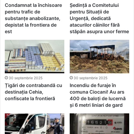
Condamnat la închisoare
Ședință a Comitetului
pentru trafic de
pentru Situații de
substanţe anabolizante,
Urgență, dedicată
depistat la frontiera de
atacurilor câinilor fără
est
stăpân asupra unor ferme
30 septembrie 2025
30 septembrie 2025
Țigări de contrabandă cu
Incendiu de furaje în
destinația Cehia,
comuna Ciocani! Au ars
confiscate la frontieră
400 de baloți de lucernă
și 6 metri liniari de gard