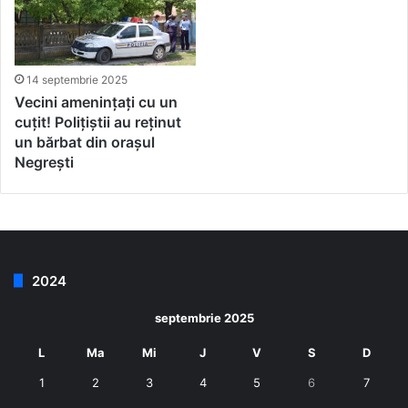
14 septembrie 2025
Vecini amenințați cu un
cuțit! Polițiștii au reținut
un bărbat din orașul
Negrești
2024
septembrie 2025
L
Ma
Mi
J
V
S
D
1
2
3
4
5
6
7