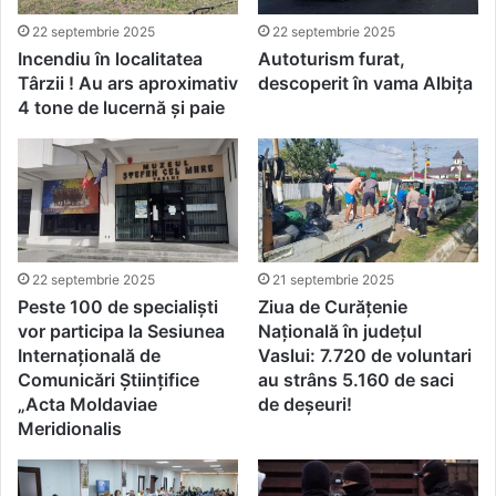
22 septembrie 2025
22 septembrie 2025
Incendiu în localitatea
Autoturism furat,
Târzii ! Au ars aproximativ
descoperit în vama Albița
4 tone de lucernă și paie
22 septembrie 2025
21 septembrie 2025
Peste 100 de specialiști
Ziua de Curățenie
vor participa la Sesiunea
Națională în județul
Internațională de
Vaslui: 7.720 de voluntari
Comunicări Științifice
au strâns 5.160 de saci
„Acta Moldaviae
de deșeuri!
Meridionalis