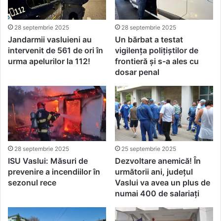
28 septembrie 2025
28 septembrie 2025
Jandarmii vasluieni au
Un bărbat a testat
intervenit de 561 de ori în
vigilența polițiștilor de
urma apelurilor la 112!
frontieră și s-a ales cu
dosar penal
28 septembrie 2025
25 septembrie 2025
ISU Vaslui: Măsuri de
Dezvoltare anemică! În
prevenire a incendiilor în
următorii ani, județul
sezonul rece
Vaslui va avea un plus de
numai 400 de salariați