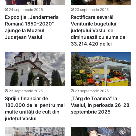
24 septembrie 2025
23 septembrie 2025
Expoziția „Jandarmeria
Rectificare severă!
Română 1850–2020”
Veniturile bugetului
ajunge la Muzeul
județului Vaslui se
Județean Vaslui
diminuează cu suma de
33.214.420 de lei
23 septembrie 2025
23 septembrie 2025
Sprijin financiar de
„Târg de Toamnă” la
180.000 de lei pentru mai
Vaslui, în perioada 26–28
multe unități de cult din
septembrie 2025
județul Vaslui