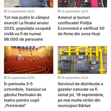
16 septembrie 2025
16 septembrie 2025
Tot mai puțini în câmpul
Amenzi și bunuri
muncii! La finalul anului
confiscate! Poliția
2025, populația ocupată
Economică a verificat 50
civilă va fi de numai
de firme din zona Huși
98.000 de persoane
16 septembrie 2025
16 septembrie 2025
În perioada 3-5
Serviciul de distribuție a
octombrie, Vasluiul va
gazelor naturale va fi
găzdui Festivalul de
sistat joi, 18 septembrie,
teatru pentru copii
pe mai multe străzi din
„Prichindel”
municipiul Bârlad