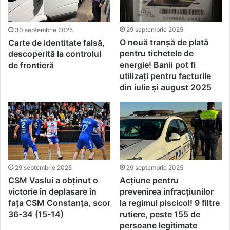
29 septembrie 2025
30 septembrie 2025
O nouă tranșă de plată
Carte de identitate falsă,
pentru tichetele de
descoperită la controlul
energie! Banii pot fi
de frontieră
utilizați pentru facturile
din iulie și august 2025
29 septembrie 2025
29 septembrie 2025
CSM Vaslui a obținut o
Acțiune pentru
victorie în deplasare în
prevenirea infracțiunilor
fața CSM Constanța, scor
la regimul piscicol! 9 filtre
36-34 (15-14)
rutiere, peste 155 de
persoane legitimate