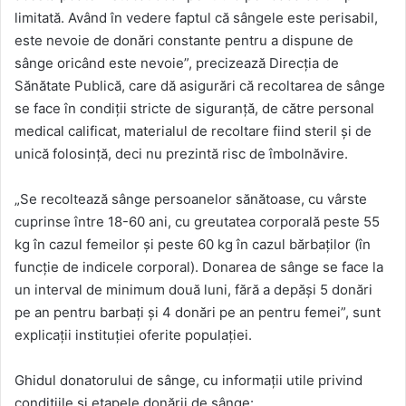
limitată. Având în vedere faptul că sângele este perisabil,
este nevoie de donări constante pentru a dispune de
sânge oricând este nevoie”, precizează Direcția de
Sănătate Publică, care dă asigurări că recoltarea de sânge
se face în condiții stricte de siguranță, de către personal
medical calificat, materialul de recoltare fiind steril și de
unică folosință, deci nu prezintă risc de îmbolnăvire.
„Se recoltează sânge persoanelor sănătoase, cu vârste
cuprinse între 18-60 ani, cu greutatea corporală peste 55
kg în cazul femeilor și peste 60 kg în cazul bărbaților (în
funcție de indicele corporal). Donarea de sânge se face la
un interval de minimum două luni, fără a depăși 5 donări
pe an pentru barbați și 4 donări pe an pentru femei”, sunt
explicații instituției oferite populației.
Ghidul donatorului de sânge, cu informații utile privind
condițiile și etapele donării de sânge: