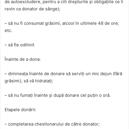
de autoexcludere, pentru a citi drepturile și obligațiile ce îi
revin ca donator de sânge);
– să nu fi consumat grăsimi, alcool în ultimele 48 de ore;
etc.
– să fie odihnit
Înainte de a dona:
– dimineața înainte de donare să serviți un mic dejun (fără
grăsimi), să vă hidratați;
– să nu fumați înainte și după donare cel puțin o oră.
Etapele donării:
– completarea chestionarului de către donator;