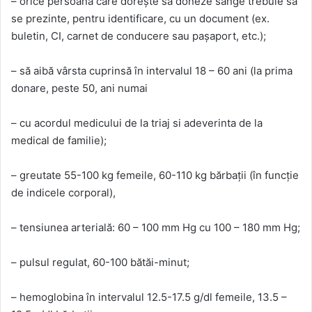
– orice persoană care dorește să doneze sânge trebuie să
se prezinte, pentru identificare, cu un document (ex.
buletin, CI, carnet de conducere sau pașaport, etc.);
– să aibă vârsta cuprinsă în intervalul 18 – 60 ani (la prima
donare, peste 50, ani numai
– cu acordul medicului de la triaj si adeverinta de la
medical de familie);
– greutate 55-100 kg femeile, 60-110 kg bărbații (în funcție
de indicele corporal),
– tensiunea arterială: 60 – 100 mm Hg cu 100 – 180 mm Hg;
– pulsul regulat, 60-100 bătăi-minut;
– hemoglobina în intervalul 12.5-17.5 g/dl femeile, 13.5 –