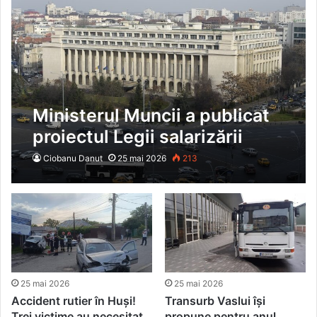
Ministerul Muncii a publicat
proiectul Legii salarizării
pentru personalul plătit din
Ciobanu Danut
25 mai 2026
213
fonduri publice
25 mai 2026
25 mai 2026
Accident rutier în Huși!
Transurb Vaslui își
Trei victime au necesitat
propune pentru anul