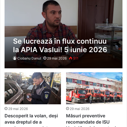
Se lucrează în flux continuu
la APIA Vaslui! 5 iunie 2026
este ultima zi în care fermierii
Ciobanu Danut
29 mai 2026
511
mai pot depune cererile de
plată
29 mai 2026
29 mai 2026
Descoperit la volan, deși
Măsuri preventive
avea dreptul de a
recomandate de ISU