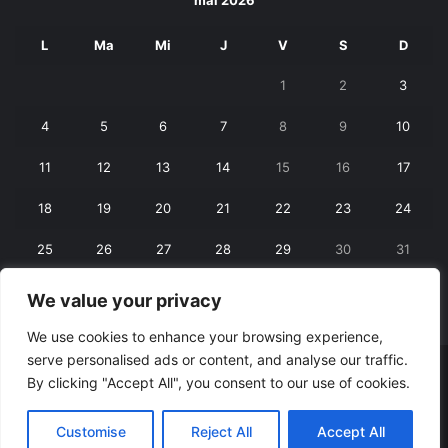
L
Ma
Mi
J
V
S
D
1
2
3
4
5
6
7
8
9
10
11
12
13
14
15
16
17
18
19
20
21
22
23
24
25
26
27
28
29
30
31
We value your privacy
« apr.
iun. »
We use cookies to enhance your browsing experience,
serve personalised ads or content, and analyse our traffic.
© Copyright 2026, All Rights Reserved |
RexNet
By clicking "Accept All", you consent to our use of cookies.
Facebook
Customise
Reject All
Accept All