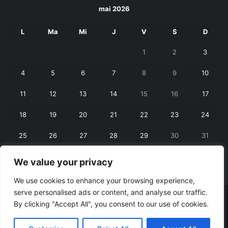
mai 2026
L
Ma
Mi
J
V
S
D
1
2
3
4
5
6
7
8
9
10
11
12
13
14
15
16
17
18
19
20
21
22
23
24
25
26
27
28
29
30
31
We value your privacy
« apr.
iun. »
We use cookies to enhance your browsing experience,
serve personalised ads or content, and analyse our traffic.
© Copyright 2026, All Rights Reserved |
RexNet
By clicking "Accept All", you consent to our use of cookies.