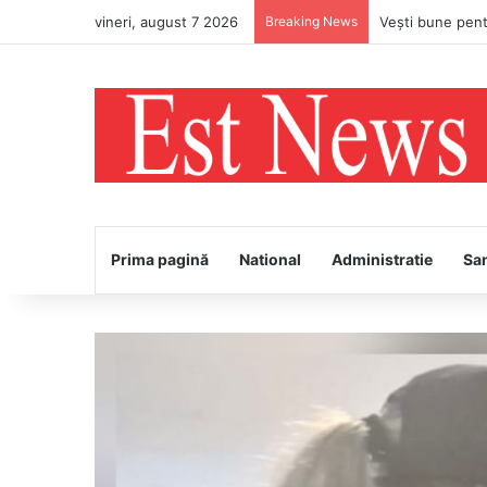
vineri, august 7 2026
Breaking News
PS Ignatie va în
Prima pagină
National
Administratie
Sa