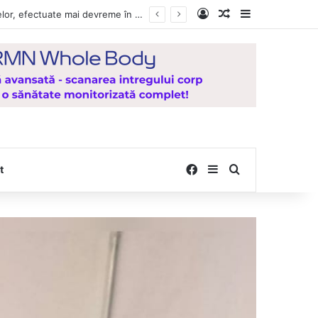
Log In
Random Article
Sidebar
e la Mănăstirea Hadâmbu
Facebook
Sidebar
Search for
t