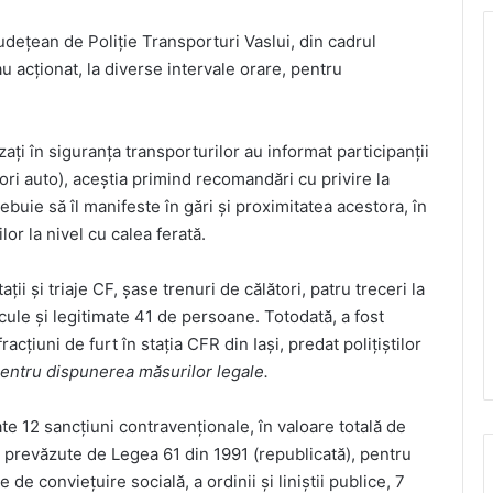
Județean de Poliție Transporturi Vaslui, din cadrul
au acționat, la diverse intervale orare, pentru
lizați în siguranța transporturilor au informat participanții
ători auto), aceștia primind recomandări cu privire la
uie să îl manifeste în gări și proximitatea acestora, în
lor la nivel cu calea ferată.
ații și triaje CF, șase trenuri de călători, patru treceri la
icule și legitimate 41 de persoane. Totodată, a fost
cțiuni de furt în stația CFR din Iași, predat polițiștilor
pentru dispunerea măsurilor legale.
ate 12 sancțiuni contravenționale, în valoare totală de
i prevăzute de Legea 61 din 1991 (republicată), pentru
e conviețuire socială, a ordinii și liniștii publice, 7