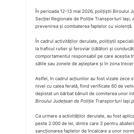
În perioada 12-13 mai 2026, polițiștii Biroului 
Secției Regionale de Poliție Transporturi Iași, 
prevenirea și combaterea faptelor cu violență
.
În cadrul activităților derulate, polițiștii specia
la traficul rutier și feroviar (călători și conduc
comportamentul responsabil pe care aceștia treb
sălile sau zonele de așteptare și în zona treceri
Astfel, în cadrul acțiunilor au fost vizate zece st
nivel cu calea ferată, fiind verificate 60 de veh
depistat un bărbat bănuit de comiterea unor infra
Biroului Județean de Poliție Transporturi Iași 
Ca urmare a activităților derulate, au fost aplic
peste 2.000 de lei, dintre care 3 pentru abater
sancționarea faptelor de încalcare a unor norme d