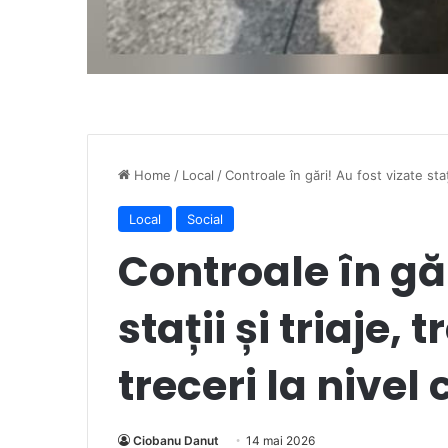
Home
/
Local
/
Controale în gări! Au fost vizate stați
Local
Social
Controale în găr
stații și triaje, 
treceri la nivel
Ciobanu Danut
14 mai 2026