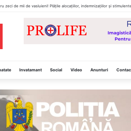
tâmpina, joi, la Vaslui, Icoana făcătoare de minuni a Maicii Domnului, d
natate
Invatamant
Social
Video
Anunturi
Contac