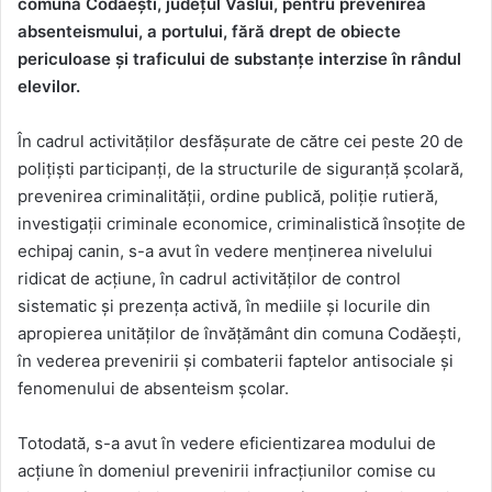
comuna Codăești, județul Vaslui, pentru prevenirea
absenteismului, a portului, fără drept de obiecte
periculoase și traficului de substanțe interzise în rândul
elevilor.
În cadrul activităților desfășurate de către cei peste 20 de
polițiști participanți, de la structurile de siguranță școlară,
prevenirea criminalității, ordine publică, poliție rutieră,
investigații criminale economice, criminalistică însoțite de
echipaj canin, s-a avut în vedere menținerea nivelului
ridicat de acțiune, în cadrul activităților de control
sistematic și prezența activă, în mediile și locurile din
apropierea unităților de învățământ din comuna Codăești,
în vederea prevenirii și combaterii faptelor antisociale și
fenomenului de absenteism școlar.
Totodată, s-a avut în vedere eficientizarea modului de
acțiune în domeniul prevenirii infracțiunilor comise cu