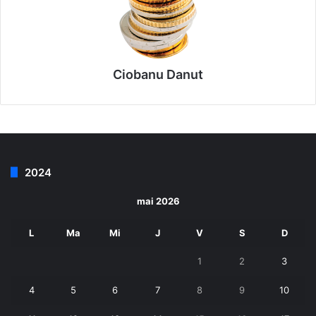
Ciobanu Danut
2024
mai 2026
L
Ma
Mi
J
V
S
D
1
2
3
4
5
6
7
8
9
10