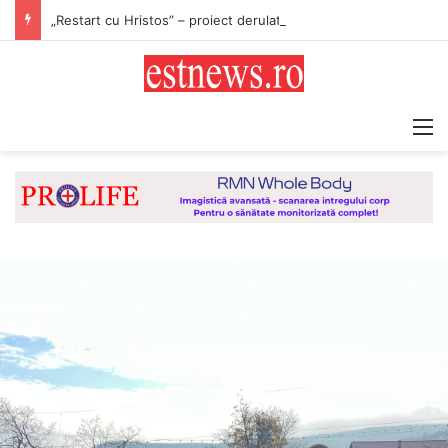
„Restart cu Hristos” – proiect derulat de Asociația Tinerilor Ortodocși Vaslui
M