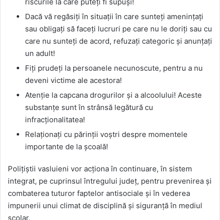
riscurile la care puteți fi supuși!
Dacă vă regăsiți în situații în care sunteți amenințați
sau obligați să faceți lucruri pe care nu le doriți sau cu
care nu sunteți de acord, refuzați categoric și anunțați
un adult!
Fiți prudeți la persoanele necunoscute, pentru a nu
deveni victime ale acestora!
Atenţie la capcana drogurilor şi a alcoolului! Aceste
substanţe sunt în strânsă legătură cu
infracţionalitatea!
Relaționați cu părinții voștri despre momentele
importante de la școală!
Polițiștii vasluieni vor acționa în continuare, în sistem
integrat, pe cuprinsul întregului județ, pentru prevenirea și
combaterea tuturor faptelor antisociale și în vederea
impunerii unui climat de disciplină și siguranță în mediul
școlar.