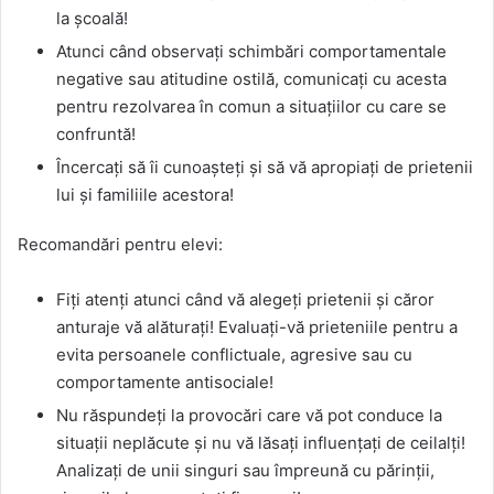
la școală!
Atunci când observați schimbări comportamentale
negative sau atitudine ostilă, comunicați cu acesta
pentru rezolvarea în comun a situațiilor cu care se
confruntă!
Încercați să îi cunoașteți și să vă apropiați de prietenii
lui și familiile acestora!
Recomandări pentru elevi:
Fiți atenți atunci când vă alegeți prietenii și căror
anturaje vă alăturați! Evaluați-vă prieteniile pentru a
evita persoanele conflictuale, agresive sau cu
comportamente antisociale!
Nu răspundeți la provocări care vă pot conduce la
situații neplăcute și nu vă lăsați influențați de ceilalți!
Analizați de unii singuri sau împreună cu părinții,