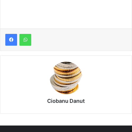
Ciobanu Danut