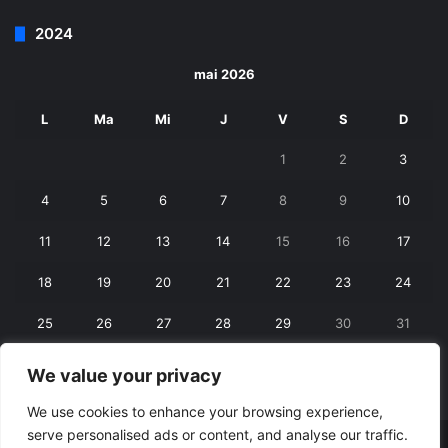
2024
mai 2026
L
Ma
Mi
J
V
S
D
1
2
3
4
5
6
7
8
9
10
11
12
13
14
15
16
17
18
19
20
21
22
23
24
25
26
27
28
29
30
31
We value your privacy
« apr.
iun. »
We use cookies to enhance your browsing experience,
serve personalised ads or content, and analyse our traffic.