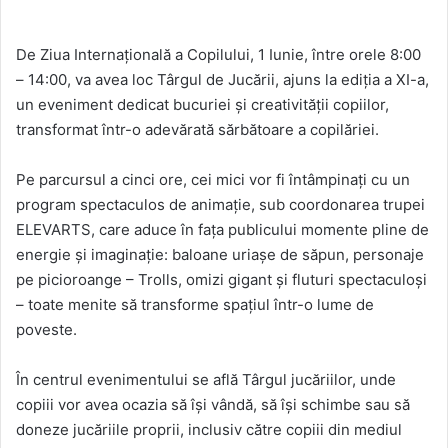
De Ziua Internațională a Copilului, 1 Iunie, între orele 8:00
– 14:00, va avea loc Târgul de Jucării, ajuns la ediția a XI-a,
un eveniment dedicat bucuriei și creativității copiilor,
transformat într-o adevărată sărbătoare a copilăriei.
Pe parcursul a cinci ore, cei mici vor fi întâmpinați cu un
program spectaculos de animație, sub coordonarea trupei
ELEVARTS, care aduce în fața publicului momente pline de
energie și imaginație: baloane uriașe de săpun, personaje
pe picioroange – Trolls, omizi gigant și fluturi spectaculoși
– toate menite să transforme spațiul într-o lume de
poveste.
În centrul evenimentului se află Târgul jucăriilor, unde
copiii vor avea ocazia să își vândă, să își schimbe sau să
doneze jucăriile proprii, inclusiv către copiii din mediul