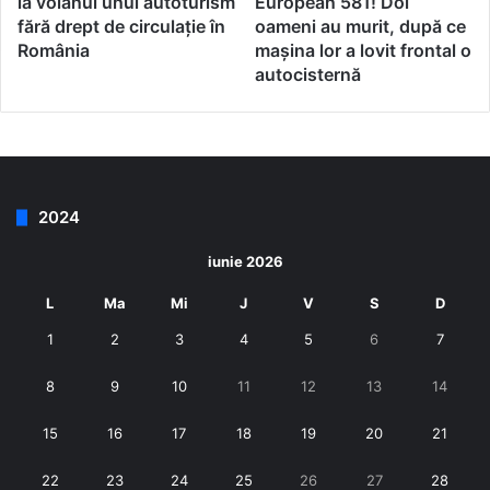
la volanul unui autoturism
European 581! Doi
fără drept de circulație în
oameni au murit, după ce
România
mașina lor a lovit frontal o
autocisternă
2024
iunie 2026
L
Ma
Mi
J
V
S
D
1
2
3
4
5
6
7
8
9
10
11
12
13
14
15
16
17
18
19
20
21
22
23
24
25
26
27
28