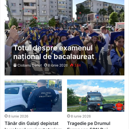
Totul despre examenul
național de bacalaureat
2026! Prima sesiune începe
Ciobanu Danut
8 iunie 2026
384
cu probele de evaluare a
competențelor
8 iunie 2026
8 iunie 2026
Tânăr din Galați depistat
Tragedie pe Drumul