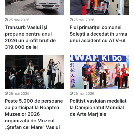
25 mai 2026
25 mai 2026
Transurb Vaslui își
Fiul primăriței comunei
propune pentru anul
Solești a decedat în urma
2026 un profit brut de
unui accident cu ATV-ul
319.000 de lei
25 mai 2026
25 mai 2026
Peste 5.000 de persoane
Polițist vasluian medaliat
au participat la Noaptea
la Campionatul Mondial
Muzeelor 2026
de Arte Marțiale
organizată de Muzeul
„Ștefan cel Mare“ Vaslui