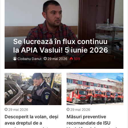
Se lucrează în flux continuu
la APIA Vaslui! 5 iunie 2026
este ultima zi în care fermierii
Ciobanu Danut
29 mai 2026
509
mai pot depune cererile de
plată
29 mai 2026
29 mai 2026
Descoperit la volan, deși
Măsuri preventive
avea dreptul de a
recomandate de ISU