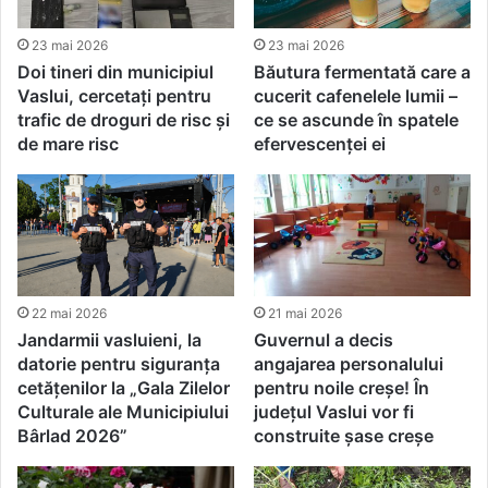
23 mai 2026
23 mai 2026
Doi tineri din municipiul
Băutura fermentată care a
Vaslui, cercetați pentru
cucerit cafenelele lumii –
trafic de droguri de risc și
ce se ascunde în spatele
de mare risc
efervescenței ei
22 mai 2026
21 mai 2026
Jandarmii vasluieni, la
Guvernul a decis
datorie pentru siguranța
angajarea personalului
cetățenilor la „Gala Zilelor
pentru noile creșe! În
Culturale ale Municipiului
județul Vaslui vor fi
Bârlad 2026”
construite șase creșe