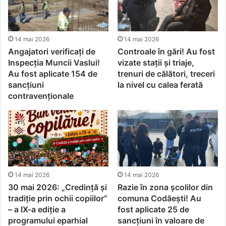
14 mai 2026
14 mai 2026
Angajatori verificați de
Controale în gări! Au fost
Inspecția Muncii Vaslui!
vizate stații și triaje,
Au fost aplicate 154 de
trenuri de călători, treceri
sancţiuni
la nivel cu calea ferată
contravenţionale
14 mai 2026
14 mai 2026
30 mai 2026: „Credință și
Razie în zona școlilor din
tradiție prin ochii copiilor”
comuna Codăești! Au
– a IX-a ediție a
fost aplicate 25 de
programului eparhial
sancțiuni în valoare de