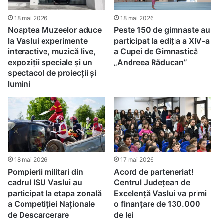
18 mai 2026
18 mai 2026
Noaptea Muzeelor aduce
Peste 150 de gimnaste au
la Vaslui experimente
participat la ediția a XIV-a
interactive, muzică live,
a Cupei de Gimnastică
expoziții speciale și un
„Andreea Răducan”
spectacol de proiecții și
lumini
18 mai 2026
17 mai 2026
Pompierii militari din
Acord de parteneriat!
cadrul ISU Vaslui au
Centrul Județean de
participat la etapa zonală
Excelență Vaslui va primi
a Competiției Naționale
o finanțare de 130.000
de Descarcerare
de lei