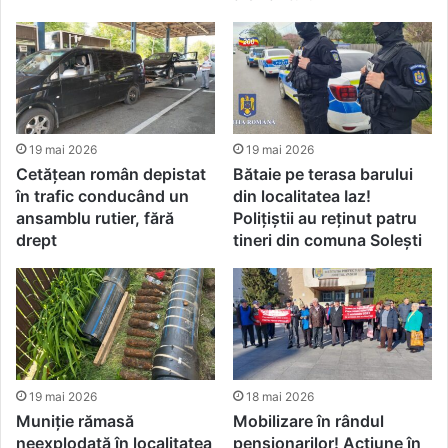
19 mai 2026
19 mai 2026
Cetățean român depistat
Bătaie pe terasa barului
în trafic conducând un
din localitatea Iaz!
ansamblu rutier, fără
Polițiștii au reținut patru
drept
tineri din comuna Solești
19 mai 2026
18 mai 2026
Muniție rămasă
Mobilizare în rândul
neexplodată în localitatea
pensionarilor! Acțiune în