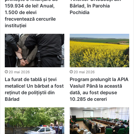
159.934 de lei! Anual,
Bârlad, în Parohia
1.500 de elevi
Pochidia
frecventează cercurile
instituției
20 mai 2026
20 mai 2026
La furat de tablă și țevi
Program prelungit la APIA
metalice! Un bărbat a fost
Vaslui! Până la această
reținut de polițiștii din
dată, au fost depuse
Bârlad
10.285 de cereri