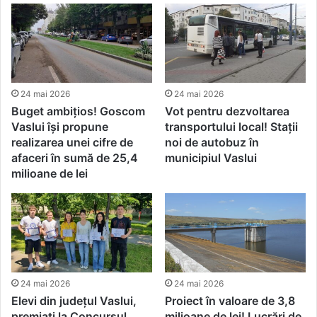
24 mai 2026
24 mai 2026
Buget ambițios! Goscom
Vot pentru dezvoltarea
Vaslui îşi propune
transportului local! Stații
realizarea unei cifre de
noi de autobuz în
afaceri în sumă de 25,4
municipiul Vaslui
milioane de lei
24 mai 2026
24 mai 2026
Elevi din județul Vaslui,
Proiect în valoare de 3,8
premiați la Concursul
milioane de lei! Lucrări de