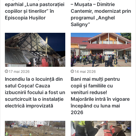
eparhial „Luna pastorației
– Mușata – Dimitrie
copiilor și tinerilor” în
Cantemir, modernizat prin
Episcopia Hușilor
programul „Anghel
Saligny”
17 mai 2026
14 mai 2026
Incendiu la o locuință din
Bani mai mulți pentru
satul Coșca! Cauza
copii și familiile cu
izbucnirii focului a fost un
venituri reduse!
scurtcircuit la o instalație
Majorările intră în vigoare
electrică improvizată
începând cu luna mai
2026