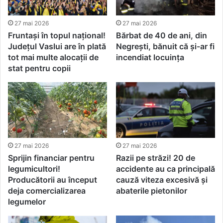
27 mai 2026
27 mai 2026
Fruntași în topul național!
Bărbat de 40 de ani, din
Județul Vaslui are în plată
Negrești, bănuit că și-ar fi
tot mai multe alocații de
incendiat locuința
stat pentru copii
27 mai 2026
27 mai 2026
Sprijin financiar pentru
Razii pe străzi! 20 de
legumicultori!
accidente au ca principală
Producătorii au început
cauză viteza excesivă și
deja comercializarea
abaterile pietonilor
legumelor