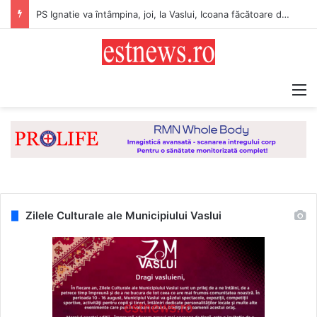
Direcţia de Sănătate Publică Vaslui: Recomandări pentru populație pentru perioada cu temperaturi extreme
M
Zilele Culturale ale Municipiului Vaslui