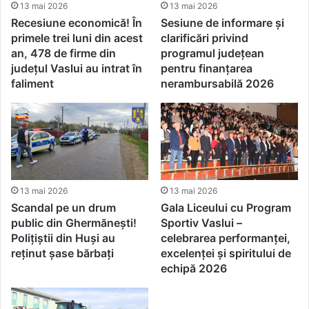
13 mai 2026
13 mai 2026
Recesiune economică! În
Sesiune de informare și
primele trei luni din acest
clarificări privind
an, 478 de firme din
programul județean
județul Vaslui au intrat în
pentru finanțarea
faliment
nerambursabilă 2026
13 mai 2026
13 mai 2026
Scandal pe un drum
Gala Liceului cu Program
public din Ghermănești!
Sportiv Vaslui –
Polițiștii din Huși au
celebrarea performanței,
reținut șase bărbați
excelenței și spiritului de
echipă 2026