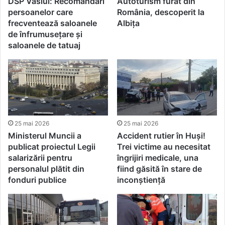
DSP Vaslui: Recomandări
Autoturism furat din
persoanelor care
România, descoperit la
frecventează saloanele
Albița
de înfrumuseţare şi
saloanele de tatuaj
25 mai 2026
25 mai 2026
Ministerul Muncii a
Accident rutier în Huși!
publicat proiectul Legii
Trei victime au necesitat
salarizării pentru
îngrijiri medicale, una
personalul plătit din
fiind găsită în stare de
fonduri publice
inconștiență