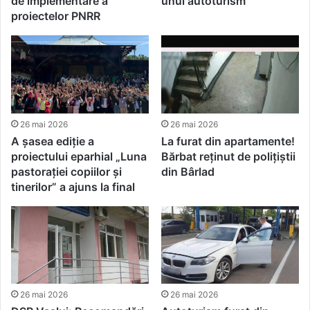
de implementare a
unui autoturism
proiectelor PNRR
26 mai 2026
26 mai 2026
A șasea ediție a
La furat din apartamente!
proiectului eparhial „Luna
Bărbat reținut de polițiștii
pastorației copiilor și
din Bârlad
tinerilor” a ajuns la final
26 mai 2026
26 mai 2026