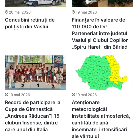
20 mai 2026
19 mai 2026
Concubini reținuți de
Finanțare în valoare de
polițiștii din Vaslui
110.000 de lei!
Parteneriat între județul
Vaslui și Clubul Copiilor
„Spiru Haret” din Bârlad
19 mai 2026
19 mai 2026
Record de participare la
Atenționare
Cupa de Gimnastică
meteorologică!
„Andreea Răducan”! 15
Instabilitate atmosferică,
cluburi înscrise, dintre
cantități de apă
care unul din Italia
însemnate, intensificări
ale vântului