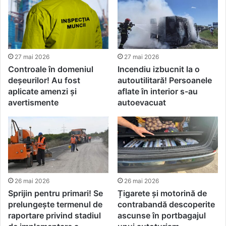
27 mai 2026
27 mai 2026
Controale în domeniul
Incendiu izbucnit la o
deșeurilor! Au fost
autoutilitară! Persoanele
aplicate amenzi și
aflate în interior s-au
avertismente
autoevacuat
26 mai 2026
26 mai 2026
Sprijin pentru primari! Se
Țigarete și motorină de
prelungește termenul de
contrabandă descoperite
raportare privind stadiul
ascunse în portbagajul