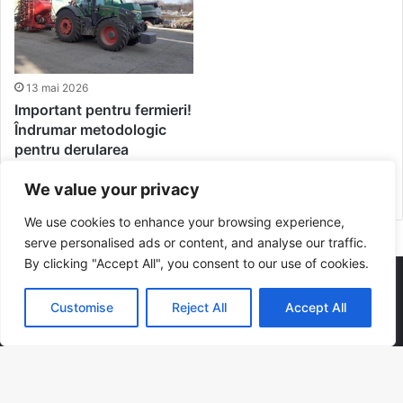
13 mai 2026
Important pentru fermieri!
Îndrumar metodologic
pentru derularea
achizițiilor de
echipamente
We value your privacy
We use cookies to enhance your browsing experience,
serve personalised ads or content, and analyse our traffic.
By clicking "Accept All", you consent to our use of cookies.
2024
Customise
Reject All
Accept All
mai 2026
L
Ma
Mi
J
V
S
D