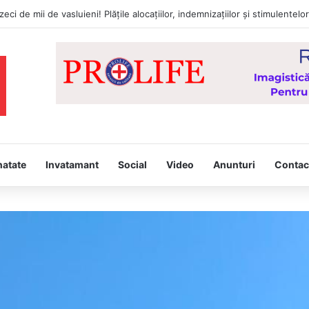
pina, joi, la Vaslui, Icoana făcătoare de minuni a Maicii Domnului, de l
natate
Invatamant
Social
Video
Anunturi
Contac