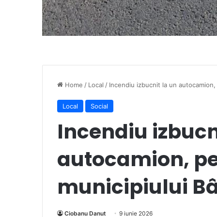
Home
/
Local
/
Incendiu izbucnit la un autocamion,
Local
Social
Incendiu izbucn
autocamion, pe
municipiului B
Ciobanu Danut
9 iunie 2026