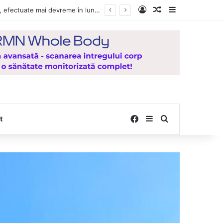
Log In
Random Article
Sidebar
a Mănăstirea Hadâmbu
Facebook
Sidebar
Search for
t