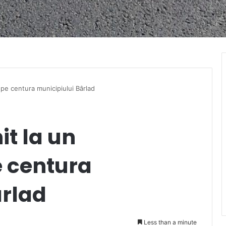
 pe centura municipiului Bârlad
it la un
 centura
ârlad
Less than a minute