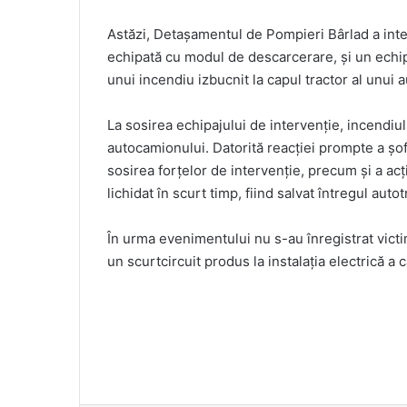
Astăzi, Detașamentul de Pompieri Bârlad a inte
echipată cu modul de descarcerare, și un echipaj
unui incendiu izbucnit la capul tractor al unui a
La sosirea echipajului de intervenție, incendiu
autocamionului. Datorită reacției prompte a șofe
sosirea forțelor de intervenție, precum și a acți
lichidat în scurt timp, fiind salvat întregul autot
În urma evenimentului nu s-au înregistrat victi
un scurtcircuit produs la instalația electrică a c