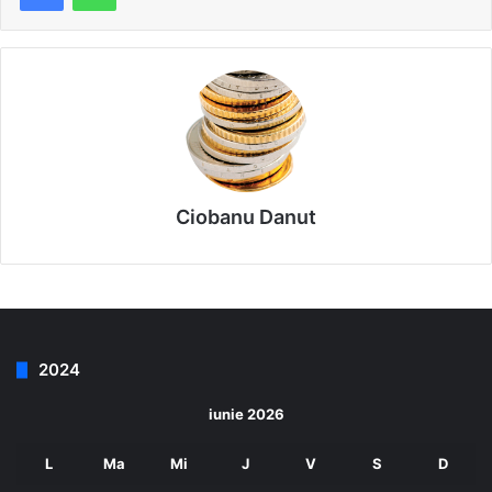
Ciobanu Danut
2024
iunie 2026
L
Ma
Mi
J
V
S
D