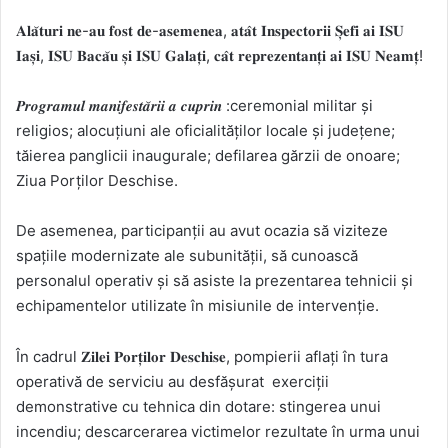
𝐀𝐥𝐚̆𝐭𝐮𝐫𝐢 𝐧𝐞-𝐚𝐮 𝐟𝐨𝐬𝐭 𝐝𝐞-𝐚𝐬𝐞𝐦𝐞𝐧𝐞𝐚, 𝐚𝐭𝐚̂𝐭 𝐈𝐧𝐬𝐩𝐞𝐜𝐭𝐨𝐫𝐢𝐢 𝐒̦𝐞𝐟𝐢 𝐚𝐢 𝐈𝐒𝐔
𝐈𝐚𝐬̦𝐢, 𝐈𝐒𝐔 𝐁𝐚𝐜𝐚̆𝐮 𝐬̦𝐢 𝐈𝐒𝐔 𝐆𝐚𝐥𝐚𝐭̦𝐢, 𝐜𝐚̂𝐭 𝐫𝐞𝐩𝐫𝐞𝐳𝐞𝐧𝐭𝐚𝐧𝐭̦𝐢 𝐚𝐢 𝐈𝐒𝐔 𝐍𝐞𝐚𝐦𝐭̦!
𝑷𝒓𝒐𝒈𝒓𝒂𝒎𝒖𝒍 𝒎𝒂𝒏𝒊𝒇𝒆𝒔𝒕𝒂̆𝒓𝒊𝒊 𝒂 𝒄𝒖𝒑𝒓𝒊𝒏 :ceremonial militar și
religios; alocuțiuni ale oficialităților locale și județene;
tăierea panglicii inaugurale; defilarea gărzii de onoare;
Ziua Porților Deschise.
De asemenea, participanții au avut ocazia să viziteze
spațiile modernizate ale subunității, să cunoască
personalul operativ și să asiste la prezentarea tehnicii și
echipamentelor utilizate în misiunile de intervenție.
În cadrul 𝐙𝐢𝐥𝐞𝐢 𝐏𝐨𝐫𝐭̦𝐢𝐥𝐨𝐫 𝐃𝐞𝐬𝐜𝐡𝐢𝐬𝐞, pompierii aflați în tura
operativă de serviciu au desfășurat exerciții
demonstrative cu tehnica din dotare: stingerea unui
incendiu; descarcerarea victimelor rezultate în urma unui