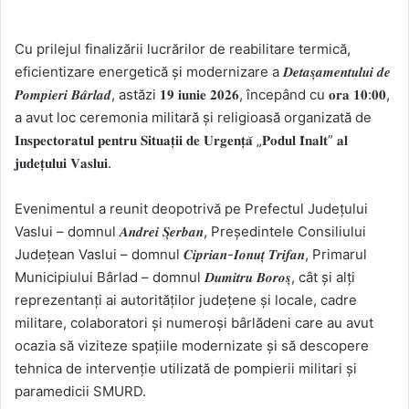
Cu prilejul finalizării lucrărilor de reabilitare termică,
eficientizare energetică și modernizare a 𝑫𝒆𝒕𝒂𝒔̦𝒂𝒎𝒆𝒏𝒕𝒖𝒍𝒖𝒊 𝒅𝒆
𝑷𝒐𝒎𝒑𝒊𝒆𝒓𝒊 𝑩𝒂̂𝒓𝒍𝒂𝒅, astăzi 𝟏𝟗 𝐢𝐮𝐧𝐢𝐞 𝟐𝟎𝟐𝟔, începând cu 𝐨𝐫𝐚 𝟏𝟎:𝟎𝟎,
a avut loc ceremonia militară și religioasă organizată de
𝐈𝐧𝐬𝐩𝐞𝐜𝐭𝐨𝐫𝐚𝐭𝐮𝐥 𝐩𝐞𝐧𝐭𝐫𝐮 𝐒𝐢𝐭𝐮𝐚𝐭̦𝐢𝐢 𝐝𝐞 𝐔𝐫𝐠𝐞𝐧𝐭̦𝐚̆ „𝐏𝐨𝐝𝐮𝐥 𝐈̂𝐧𝐚𝐥𝐭” 𝐚𝐥
𝐣𝐮𝐝𝐞𝐭̦𝐮𝐥𝐮𝐢 𝐕𝐚𝐬𝐥𝐮𝐢.
Evenimentul a reunit deopotrivă pe Prefectul Județului
Vaslui – domnul 𝑨𝒏𝒅𝒓𝒆𝒊 𝑺̦𝒆𝒓𝒃𝒂𝒏, Președintele Consiliului
Județean Vaslui – domnul 𝑪𝒊𝒑𝒓𝒊𝒂𝒏-𝑰𝒐𝒏𝒖𝒕̦ 𝑻𝒓𝒊𝒇𝒂𝒏, Primarul
Municipiului Bârlad – domnul 𝑫𝒖𝒎𝒊𝒕𝒓𝒖 𝑩𝒐𝒓𝒐𝒔̦, cât și alți
reprezentanți ai autorităților județene și locale, cadre
militare, colaboratori și numeroși bârlădeni care au avut
ocazia să viziteze spațiile modernizate și să descopere
tehnica de intervenție utilizată de pompierii militari și
paramedicii SMURD.