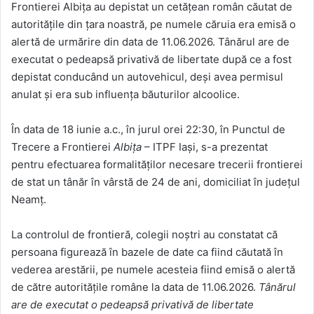
Frontierei Albița au depistat un cetăţean român căutat de
autorităţile din ţara noastră, pe numele căruia era emisă o
alertă de urmărire din data de 11.06.2026. Tânărul are de
executat o pedeapsă privativă de libertate după ce a fost
depistat conducând un autovehicul, deși avea permisul
anulat și era sub influența băuturilor alcoolice.
În data de 18 iunie a.c., în jurul orei 22:30, în Punctul de
Trecere a Frontierei
Albița
– ITPF Iași, s-a prezentat
pentru efectuarea formalităţilor necesare trecerii frontierei
de stat un tânăr în vârstă de 24 de ani, domiciliat în județul
Neamț.
La controlul de frontieră, colegii noștri au constatat că
persoana figurează în bazele de date ca fiind căutată în
vederea arestării, pe numele acesteia fiind emisă o alertă
de către autorităţile române la data de 11.06.2026.
Tânărul
are de executat o pedeapsă privativă de libertate