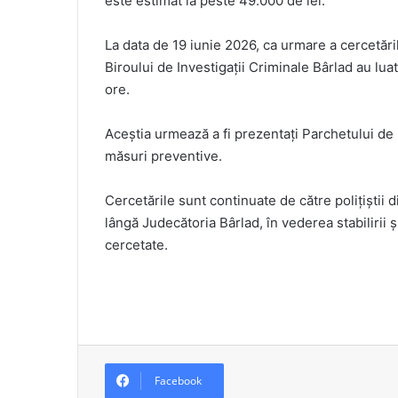
este estimat la peste 49.000 de lei.
La data de 19 iunie 2026, ca urmare a cercetărilo
Biroului de Investigații Criminale Bârlad au luat
ore.
Aceștia urmează a fi prezentați Parchetului de
măsuri preventive.
Cercetările sunt continuate de către polițiștii
lângă Judecătoria Bârlad, în vederea stabilirii și
cercetate.
Facebook