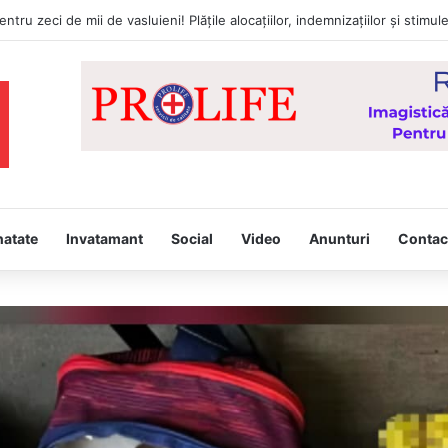
a întâmpina, joi, la Vaslui, Icoana făcătoare de minuni a Maicii Domnului
natate
Invatamant
Social
Video
Anunturi
Contac