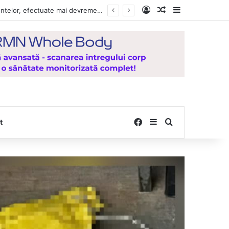
Log In
Random Article
Sidebar
, de la Mănăstirea Hadâmbu
Facebook
Sidebar
Search for
t