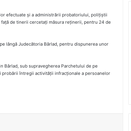
r efectuate și a administrării probatoriului, polițiștii
 față de tinerii cercetați măsura reținerii, pentru 24 de
 pe lângă Judecătoria Bârlad, pentru dispunerea unor
 din Bârlad, sub supravegherea Parchetului de pe
 probării întregii activității infracționale a persoanelor