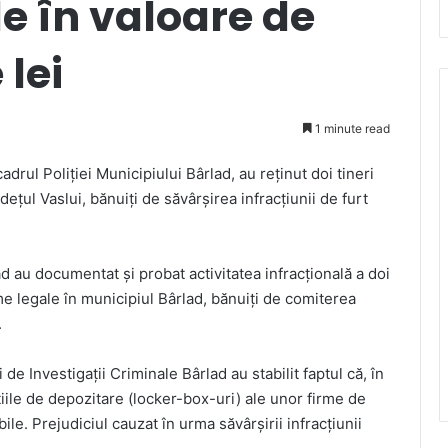
e în valoare de
 lei
1 minute read
cadrul Poliției Municipiului Bârlad, au reținut doi tineri
țul Vaslui, bănuiți de săvârșirea infracțiunii de furt
lad au documentat și probat activitatea infracțională a doi
rme legale în municipiul Bârlad, bănuiți de comiterea
.
i de Investigații Criminale Bârlad au stabilit faptul că, în
pațiile de depozitare (locker-box-uri) ale unor firme de
ile. Prejudiciul cauzat în urma săvârșirii infracțiunii