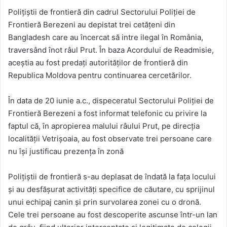
Poliţiştii de frontieră din cadrul Sectorului Poliţiei de
Frontieră Berezeni au depistat trei cetățeni din
Bangladesh care au încercat să intre ilegal în România,
traversând înot râul Prut. În baza Acordului de Readmisie,
aceștia au fost predați autorităților de frontieră din
Republica Moldova pentru continuarea cercetărilor.
În data de 20 iunie a.c., dispeceratul Sectorului Poliției de
Frontieră Berezeni a fost informat telefonic cu privire la
faptul că, în apropierea malului râului Prut, pe direcția
localității Vetrișoaia, au fost observate trei persoane care
nu își justificau prezența în zonă
Polițiștii de frontieră s-au deplasat de îndată la fața locului
și au desfășurat activități specifice de căutare, cu sprijinul
unui echipaj canin și prin survolarea zonei cu o dronă.
Cele trei persoane au fost descoperite ascunse într-un lan