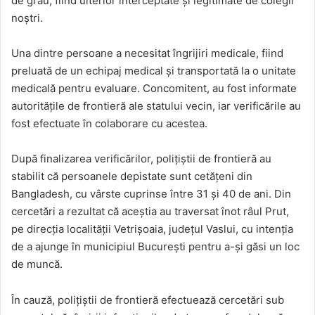
de grâu, fiind ulterior interceptate și legitimate de colegii
noștri.
Una dintre persoane a necesitat îngrijiri medicale, fiind
preluată de un echipaj medical și transportată la o unitate
medicală pentru evaluare. Concomitent, au fost informate
autoritățile de frontieră ale statului vecin, iar verificările au
fost efectuate în colaborare cu acestea.
După finalizarea verificărilor, polițiștii de frontieră au
stabilit că persoanele depistate sunt cetățeni din
Bangladesh, cu vârste cuprinse între 31 și 40 de ani. Din
cercetări a rezultat că aceștia au traversat înot râul Prut,
pe direcția localității Vetrișoaia, județul Vaslui, cu intenția
de a ajunge în municipiul București pentru a-și găsi un loc
de muncă.
În cauză, polițiștii de frontieră efectuează cercetări sub