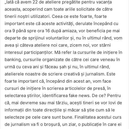
„Iată că avem 22 de ateliere pregătite pentru vacanţa
aceasta, acoperind cam toate ariile solicitate de către
tinerii noştri utilizatori. Ceea ce este foarte, foarte
important este că aceste activităţi, derulate începând cu
ora 9 până spre ora 16 după amiaza, vor beneficia pe mai
departe de sprijinul voluntarilor şi, nu în ultimul rând, vom
avea şi câteva ateliere noi care, zicem noi, vor stârni
interesul participanţilor. Mă refer la cursurile de iniţiere în
banking, cursurile organizate de către cei care veneau în
urmă cu ceva ani şi făceau şah şi nu, în ultimul rând,
atelierele noastre de scriere creativă şi jurnalism. Este
foarte important că, începând din acest an, vom face
cursuri de iniţiere în scrierea articolelor de presă, în
selectarea ştirilor, identificarea fake news. De ce? Pentru
că, mai devreme sau mai târziu, aceşti tineri se vor lovi de
informaţii din toate direcţiile şi măcar să ştie cum să le
selecteze pe cele care sunt bune. Finalitatea acestui curs
de jurnalism va fi o broşură, un ziar, o publicaţie în care ei