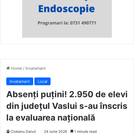
Home
/
Invatamant
Invatamant
Local
Absenți puțini! 2.950 de elevi
din județul Vaslui s-au înscris
la evaluarea națională
Ciobanu Danut
24 iunie 2026
1 minute read