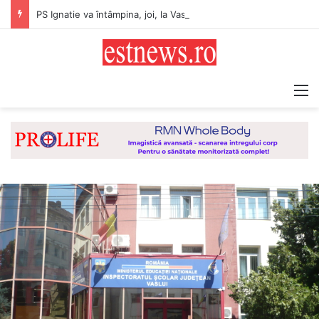
PS Ignatie va întâmpina, joi, la Vaslui, Icoana făcătoare de minuni a Maicii Domnului, de la Mănăstirea Hadâmbu
M