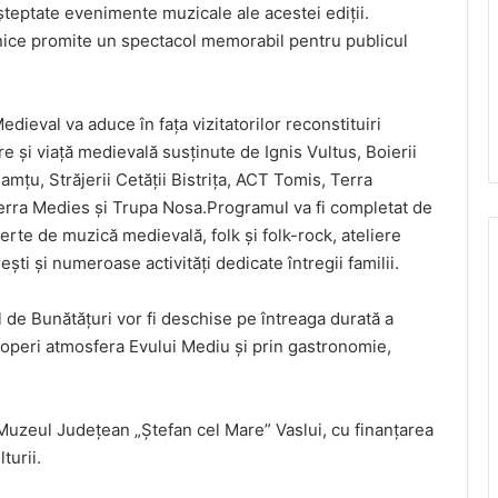
șteptate evenimente muzicale ale acestei ediții.
fonice promite un spectacol memorabil pentru publicul
ieval va aduce în fața vizitatorilor reconstituiri
re și viață medievală susținute de Ignis Vultus, Boierii
amțu, Străjerii Cetății Bistrița, ACT Tomis, Terra
 Terra Medies și Trupa Nosa.Programul va fi completat de
erte de muzică medievală, folk și folk-rock, ateliere
ti și numeroase activități dedicate întregii familii.
 de Bunătățuri vor fi deschise pe întreaga durată a
scoperi atmosfera Evului Mediu și prin gastronomie,
 Muzeul Județean „Ștefan cel Mare” Vaslui, cu finanțarea
turii.