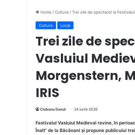
Home
/
Culture
/
Trei zile de spectacol la Festival
Culture
Local
Trei zile de spe
Vasluiul Medie
Morgenstern, M
IRIS
Ciobanu Danut
24 iunie 2026
Festivalul Vasluiul Medieval revine, în perio
Înalt“ de la Băcăoani și propune publicului trei