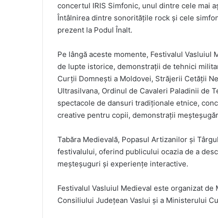
concertul IRIS Simfonic, unul dintre cele mai a
Întâlnirea dintre sonoritățile rock și cele sim
prezent la Podul Înalt.
Pe lângă aceste momente, Festivalul Vasluiul Med
de lupte istorice, demonstrații de tehnici milita
Curții Domnești a Moldovei, Străjerii Cetății Ne
Ultrasilvana, Ordinul de Cavaleri Paladinii de
spectacole de dansuri tradiționale etnice, conc
creative pentru copii, demonstrații meșteșugăreș
Tabăra Medievală, Popasul Artizanilor și Târgul
festivalului, oferind publicului ocazia de a de
meșteșuguri și experiențe interactive.
Festivalul Vasluiul Medieval este organizat de
Consiliului Județean Vaslui și a Ministerului Cul