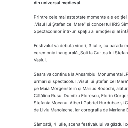
din universul medieval.
Printre cele mai așteptate momente ale ediției 
„Visul lui Ștefan cel Mare” și concertul IRIS S
Spectacolelor într-un spațiu al emoției și al întâl
Festivalul va debuta vineri, 3 iulie, cu parada 
ceremonia inaugurală „Soli la Curtea lui Ștefan 
Vaslui.
Seara va continua la Ansamblul Monumental „Po
urmări și spectacolul „Visul lui Ștefan cel Mare“
pe Maia Morgenstern și Marius Bodochi, alătur
Cătălina Rusu, Dumitru Florescu, Florin Gorgos,
Ștefania Mocanu, Albert Gabriel Hurdubae și Că
de Liviu Manolache, iar coregrafia de Mariana 
Sâmbătă, 4 iulie, scena festivalului va găzdu