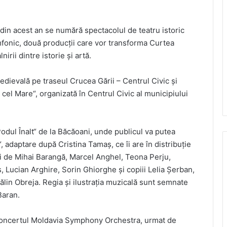
din acest an se numără spectacolul de teatru istoric
imfonic, două producții care vor transforma Curtea
nirii dintre istorie și artă.
medievală pe traseul Crucea Gării – Centrul Civic și
cel Mare“, organizată în Centrul Civic al municipiului
dul Înalt“ de la Băcăoani, unde publicul va putea
, adaptare după Cristina Tamaș, ce îi are în distribuție
i de Mihai Barangă, Marcel Anghel, Teona Perju,
 Lucian Arghire, Sorin Ghiorghe și copiii Lelia Șerban,
lin Obreja. Regia și ilustrația muzicală sunt semnate
Baran.
i concertul Moldavia Symphony Orchestra, urmat de