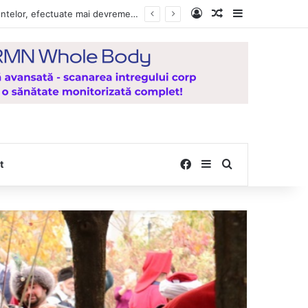
Log In
Random Article
Sidebar
Vești bune pentru zeci de mii de vasluieni! Plățile alocațiilor, indemnizațiilor și stimulentelor, efectuate mai devreme în luna august 2026
Facebook
Sidebar
Search for
t