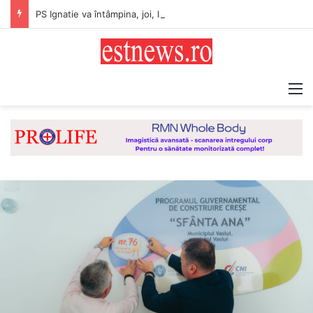
PS Ignatie va întâmpina, joi, la Vaslui, Icoana făcătoare de minuni a Maicii Domnului, de la Mănăstirea Hadâmbu
M