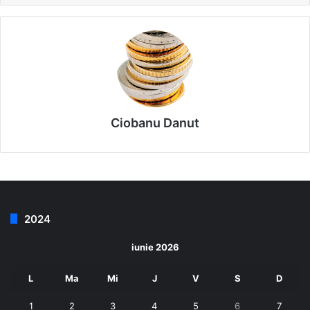
Ciobanu Danut
2024
iunie 2026
L
Ma
Mi
J
V
S
D
1
2
3
4
5
6
7