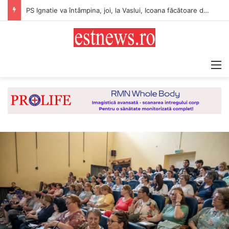
PS Ignatie va întâmpina, joi, la Vaslui, Icoana făcătoare de minuni a Maicii Domnului, de la Mănăstirea Hadâmbu
M