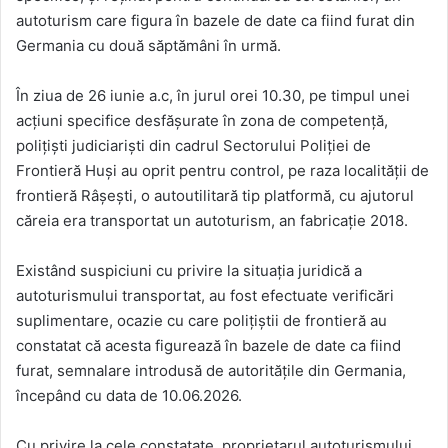
autoturism care figura în bazele de date ca fiind furat din
Germania cu două săptămâni în urmă.
În ziua de 26 iunie a.c, în jurul orei 10.30, pe timpul unei
acțiuni specifice desfășurate în zona de competență,
polițiști judiciariști din cadrul Sectorului Poliției de
Frontieră Huși au oprit pentru control, pe raza localității de
frontieră Râșești, o autoutilitară tip platformă, cu ajutorul
căreia era transportat un autoturism, an fabricație 2018.
Existând suspiciuni cu privire la situaţia juridică a
autoturismului transportat, au fost efectuate verificări
suplimentare, ocazie cu care polițiștii de frontieră au
constatat că acesta figurează în bazele de date ca fiind
furat, semnalare introdusă de autoritățile din Germania,
începând cu data de 10.06.2026.
Cu privire la cele constatate, proprietarul autoturismului,