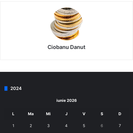
Ciobanu Danut
2024
iunie 2026
L
Ma
Mi
J
V
S
D
1
2
3
4
5
6
7