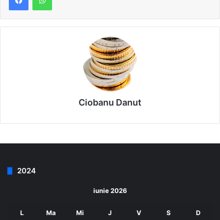
Ciobanu Danut
2024
iunie 2026
L
Ma
Mi
J
V
S
D