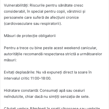
Vulnerabilități: Riscurile pentru sănătate cresc
considerabil, în special pentru copii, vârstnici și
persoanele care suferă de afecțiuni cronice
(cardiovasculare sau respiratorii).
Măsuri de protecție obligatorii
Pentru a trece cu bine peste acest weekend canicular,
autoritățile recomandă respectarea strictă a următoarelor
măsuri:
Evitați deplasările: Nu vă expuneți direct la soare în
intervalul critic 11:00–18:00.
Hidratare constantă: Consumați apă sau ceaiuri
neîndulcite, chiar dacă nu simțiți senzația de sete.
Căutați umbra: Rămâneți în spații răcoroase sau umbrite.