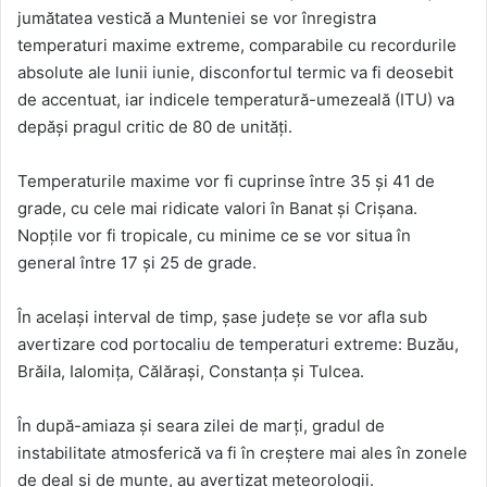
jumătatea vestică a Munteniei se vor înregistra
temperaturi maxime extreme, comparabile cu recordurile
absolute ale lunii iunie, disconfortul termic va fi deosebit
de accentuat, iar indicele temperatură-umezeală (ITU) va
depăși pragul critic de 80 de unități.
Temperaturile maxime vor fi cuprinse între 35 și 41 de
grade, cu cele mai ridicate valori în Banat și Crișana.
Nopțile vor fi tropicale, cu minime ce se vor situa în
general între 17 și 25 de grade.
În același interval de timp, șase județe se vor afla sub
avertizare cod portocaliu de temperaturi extreme: Buzău,
Brăila, Ialomița, Călărași, Constanța și Tulcea.
În după-amiaza și seara zilei de marți, gradul de
instabilitate atmosferică va fi în creștere mai ales în zonele
de deal și de munte, au avertizat meteorologii.