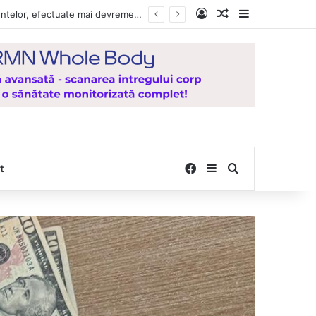
Log In
Random Article
Sidebar
, de la Mănăstirea Hadâmbu
Facebook
Sidebar
Search for
t