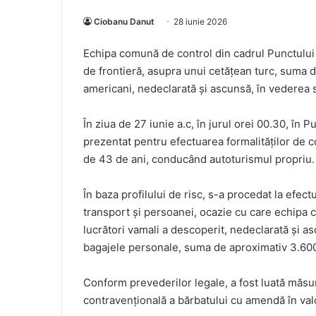
Ciobanu Danut
28 iunie 2026
Echipa comună de control din cadrul Punctului d
de frontieră, asupra unui cetățean turc, suma d
americani, nedeclarată și ascunsă, în vederea s
În ziua de 27 iunie a.c, în jurul orei 00.30, în 
prezentat pentru efectuarea formalităţilor de con
de 43 de ani, conducând autoturismul propriu.
În baza profilului de risc, s-a procedat la efec
transport şi persoanei, ocazie cu care echipa co
lucrători vamali a descoperit, nedeclarată și as
bagajele personale, suma de aproximativ 3.600 
Conform prevederilor legale, a fost luată măsur
contravenţională a bărbatului cu amendă în val