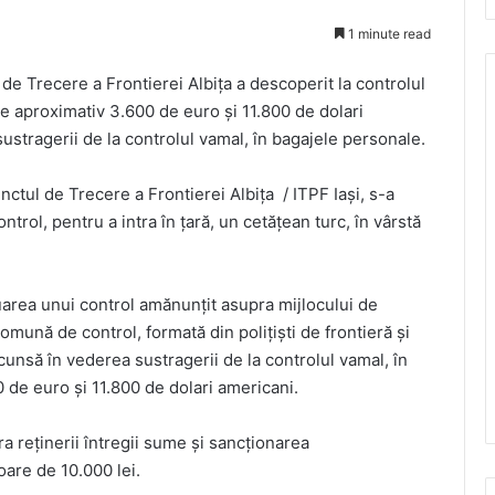
1 minute read
e Trecere a Frontierei Albiţa a descoperit la controlul
e aproximativ 3.600 de euro și 11.800 de dolari
ustragerii de la controlul vamal, în bagajele personale.
Punctul de Trecere a Frontierei Albiţa / ITPF Iaşi, s-a
trol, pentru a intra în ţară, un cetățean turc, în vârstă
tuarea unui control amănunţit asupra mijlocului de
mună de control, formată din poliţişti de frontieră şi
cunsă în vederea sustragerii de la controlul vamal, în
de euro și 11.800 de dolari americani.
a reţinerii întregii sume şi sancţionarea
oare de 10.000 lei.