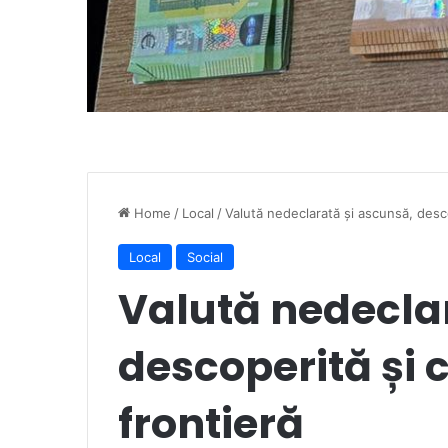
Home
/
Local
/
Valută nedeclarată și ascunsă, desco
Local
Social
Valută nedecla
descoperită și 
frontieră