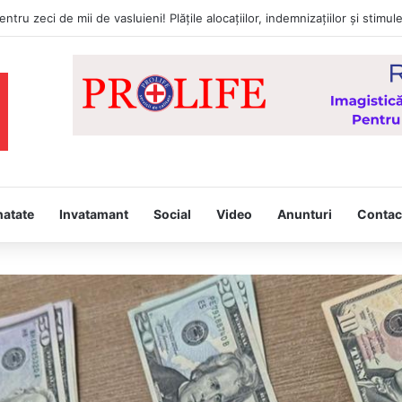
a întâmpina, joi, la Vaslui, Icoana făcătoare de minuni a Maicii Domnului
natate
Invatamant
Social
Video
Anunturi
Contac