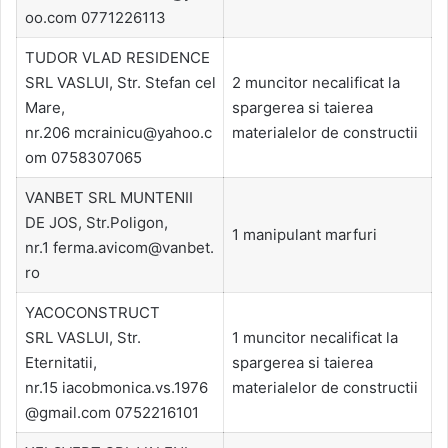
oo.com 0771226113
TUDOR VLAD RESIDENCE
SRL VASLUI, Str. Stefan cel
2 muncitor necalificat la
Mare,
spargerea si taierea
nr.206 mcrainicu@yahoo.c
materialelor de constructii
om 0758307065
VANBET SRL MUNTENII
DE JOS, Str.Poligon,
1 manipulant marfuri
nr.1 ferma.avicom@vanbet.
ro
YACOCONSTRUCT
SRL VASLUI, Str.
1 muncitor necalificat la
Eternitatii,
spargerea si taierea
nr.15 iacobmonica.vs.1976
materialelor de constructii
@gmail.com 0752216101