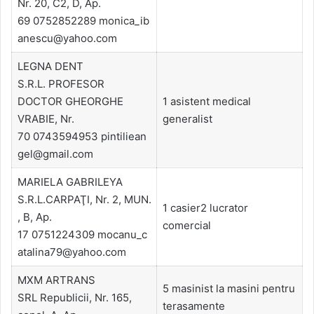
Nr. 20, C2, D, Ap.
69 0752852289 monica_ib
anescu@yahoo.com
LEGNA DENT
S.R.L. PROFESOR
DOCTOR GHEORGHE
1 asistent medical
VRABIE, Nr.
generalist
70 0743594953 pintiliean
gel@gmail.com
MARIELA GABRILEYA
S.R.L.CARPAŢI, Nr. 2, MUN.
1 casier2 lucrator
, B, Ap.
comercial
17 0751224309 mocanu_c
atalina79@yahoo.com
MXM ARTRANS
5 masinist la masini pentru
SRL Republicii, Nr. 165,
terasamente