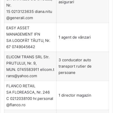
asigurari
Nr.
15 0213123635 diana.nitu
@generali.com
EASY ASSET
MANAGEMENT IFN
1 agent de vânzari
SA LOGOFĂT TĂUTU, Nr.
67 0749045642
ELICOM TRANS SRL Str.
3 conducator auto
PRUTULUI, Nr. 9,
transport rutier de
MUN. 0745583911 elicom.t
persoane
rans@yahoo.com
FLANCO RETAIL
SA FLOREASCA, Nr. 246
1 director magazin
C 0212038100 hr.personal
@flanco.ro