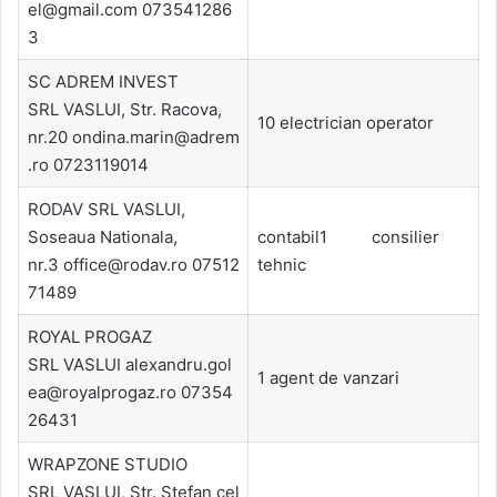
el@gmail.com 073541286
3
SC ADREM INVEST
SRL VASLUI, Str. Racova,
10 electrician operator
nr.20 ondina.marin@adrem
.ro 0723119014
RODAV SRL VASLUI,
Soseaua Nationala,
contabil1 consilier
nr.3 office@rodav.ro 07512
tehnic
71489
ROYAL PROGAZ
SRL VASLUI alexandru.gol
1 agent de vanzari
ea@royalprogaz.ro 07354
26431
WRAPZONE STUDIO
SRL VASLUI, Str. Stefan cel