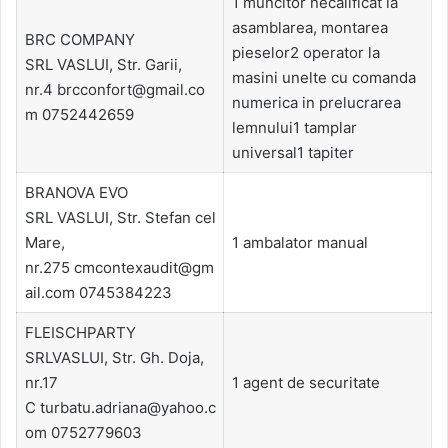
1 muncitor necalificat la
asamblarea, montarea
BRC COMPANY
pieselor2 operator la
SRL VASLUI, Str. Garii,
masini unelte cu comanda
nr.4 brcconfort@gmail.co
numerica in prelucrarea
m 0752442659
lemnului1 tamplar
universal1 tapiter
BRANOVA EVO
SRL VASLUI, Str. Stefan cel
Mare,
1 ambalator manual
nr.275 cmcontexaudit@gm
ail.com 0745384223
FLEISCHPARTY
SRLVASLUI, Str. Gh. Doja,
nr.17
1 agent de securitate
C turbatu.adriana@yahoo.c
om 0752779603