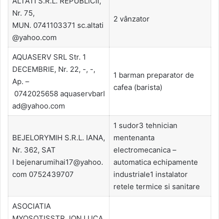
ALTATI S.R.L. REPUBLICII,
Nr. 75,
2 vânzator
MUN. 0741103371 sc.altati
@yahoo.com
AQUASERV SRL Str. 1
DECEMBRIE, Nr. 22, -, -,
1 barman preparator de
Ap. –
cafea (barista)
0742025658 aquaservbarl
ad@yahoo.com
1 sudor3 tehnician
BEJELORYMIH S.R.L. IANA,
mentenanta
Nr. 362, SAT
electromecanica –
I bejenarumihai17@yahoo.
automatica echipamente
com 0752439707
industriale1 instalator
retele termice si sanitare
ASOCIATIA
MYOSOTISSTR. ION LUCA