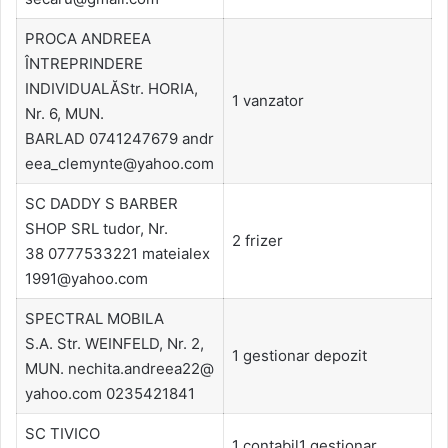
PROCA ANDREEA
ÎNTREPRINDERE
INDIVIDUALĂStr. HORIA,
1 vanzator
Nr. 6, MUN.
BARLAD 0741247679 andr
eea_clemynte@yahoo.com
SC DADDY S BARBER
SHOP SRL tudor, Nr.
2 frizer
38 0777533221 mateialex
1991@yahoo.com
SPECTRAL MOBILA
S.A. Str. WEINFELD, Nr. 2,
1 gestionar depozit
MUN. nechita.andreea22@
yahoo.com 0235421841
SC TIVICO
1 contabil1 gestionar