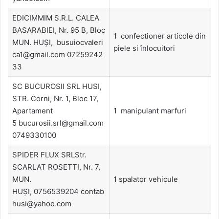
EDICIMMIM S.R.L. CALEA
BASARABIEI, Nr. 95 B, Bloc
1 confectioner articole din
MUN. HUŞI, busuiocvaleri
piele si înlocuitori
ca1@gmail.com 07259242
33
SC BUCUROSII SRL HUSI,
STR. Corni, Nr. 1, Bloc 17,
Apartament
1 manipulant marfuri
5 bucurosii.srl@gmail.com
0749330100
SPIDER FLUX SRLStr.
SCARLAT ROSETTI, Nr. 7,
MUN.
1 spalator vehicule
HUŞI, 0756539204 contab
husi@yahoo.com