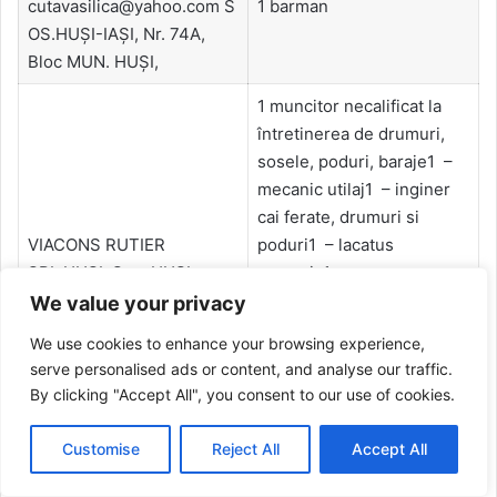
cutavasilica@yahoo.com S
1 barman
OS.HUŞI-IAŞI, Nr. 74A,
Bloc MUN. HUŞI,
1 muncitor necalificat la
întretinerea de drumuri,
sosele, poduri, baraje1 –
mecanic utilaj1 – inginer
cai ferate, drumuri si
VIACONS RUTIER
poduri1 – lacatus
SRL HUSI, Sos. HUŞI-
mecanic1 –
STĂNILEŞTI, Nr.
asfaltator1 dulgher
We value your privacy
48A, contact@viaconsrutie
(exclusiv
We use cookies to enhance your browsing experience,
r.com 0235481227
restaurator)1 pavator1 sud
serve personalised ads or content, and analyse our traffic.
or1 fierar
By clicking "Accept All", you consent to our use of cookies.
betonist1 strungar
universal1 tamplar
Customise
Reject All
Accept All
universal1 zidar
pietrar1 electrician auto