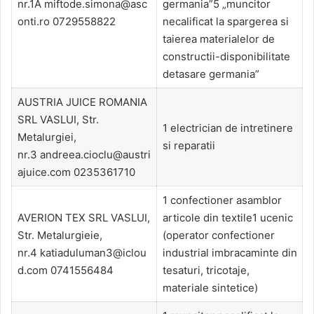
nr.1A miftode.simona@asc
germania”5 „muncitor
onti.ro 0729558822
necalificat la spargerea si
taierea materialelor de
constructii-disponibilitate
detasare germania”
AUSTRIA JUICE ROMANIA
SRL VASLUI, Str.
1 electrician de intretinere
Metalurgiei,
si reparatii
nr.3 andreea.cioclu@austri
ajuice.com 0235361710
1 confectioner asamblor
AVERION TEX SRL VASLUI,
articole din textile1 ucenic
Str. Metalurgieie,
(operator confectioner
nr.4 katiaduluman3@iclou
industrial imbracaminte din
d.com 0741556484
tesaturi, tricotaje,
materiale sintetice)