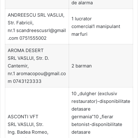
de alarma
ANDREESCU SRL VASLUI,
1 lucrator
Str. Fabricii,
comercial1 manipulant
nr.1 scandreescusrl@gmail
marfuri
.com 0751555002
AROMA DESERT
SRL VASLUI, Str. D.
Cantemir,
2 barman
nr.1 aromacopou@gmail.co
m 0743123333
10 „dulgher (exclusiv
restaurator)-disponibilitate
detasare
ASCONTI VFT
germania”10 „fierar
SRL VASLUI, Str.
betonist-disponibilitate
Ing. Badea Romeo,
detasare