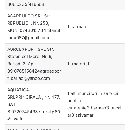
306 0235/416668
ACAPPULCO SRL Str.
REPUBLICII, Nr. 253,
1 barman
MUN. 0743015734 titanuti
tanu087@gmail.com
AGROEXPORT SRL Str.
Stefan cel Mare, Nr. 6,
Barlad, 3, Ap.
1 tractorist
39 0765156424agroexpor
t_barlad@yahoo.com
AQUATICA
1 alti muncitori în servicii
SRLPRINCIPALA , Nr. 477,
pentru
SAT
curatenie3 barman3 bucat
B 0720745493 stokaty.80
ar3 salvamar
@live.it