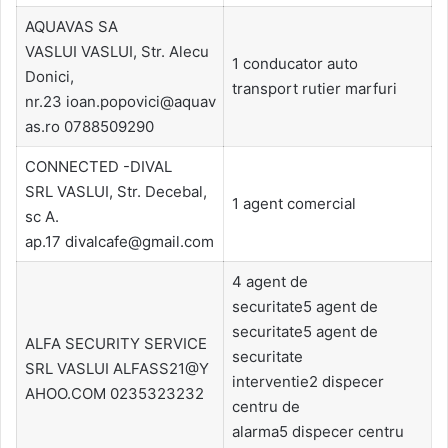
AQUAVAS SA
VASLUI VASLUI, Str. Alecu
1 conducator auto
Donici,
transport rutier marfuri
nr.23 ioan.popovici@aquav
as.ro 0788509290
CONNECTED -DIVAL
SRL VASLUI, Str. Decebal,
1 agent comercial
sc A.
ap.17 divalcafe@gmail.com
4 agent de
securitate5 agent de
securitate5 agent de
ALFA SECURITY SERVICE
securitate
SRL VASLUI ALFASS21@Y
interventie2 dispecer
AHOO.COM 0235323232
centru de
alarma5 dispecer centru