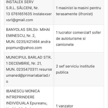
INSTALEX SERV
S.R.L. SĂLCENI, Nr.
1 masinist la masini pentru
13 0761651635 instalexser
terasamente (ifronist)
vsrl@gmail.com
BANYOLAS SRLStr. MIHAI
1 lucrator comercial1 sofer
EMINESCU, Nr. 2,
de autoturisme si
MUN. 0235/421464 andra
camionete
popmun@yahoo.com
MUNICIPIUL BARLAD STR.
1 DECEMBRIE, Nr. 21,
2 sef serviciu institutie
MUN. 0235470311 resurse
publica
umaned@primariabarlad.r
o
IBANESCU MONICA
INTREPRINDERE
INDIVIDUALA Epureanu,
1 vanzator