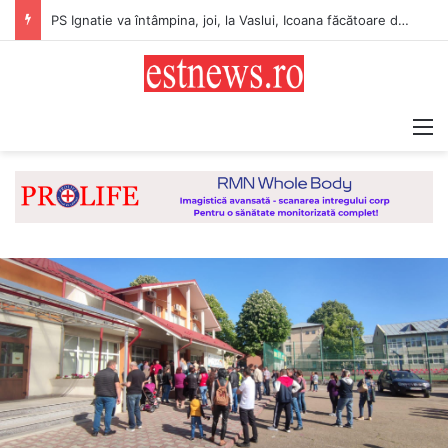
PS Ignatie va întâmpina, joi, la Vaslui, Icoana făcătoare de minuni a Maicii Domnului, de la Mănăstirea Hadâmbu
M