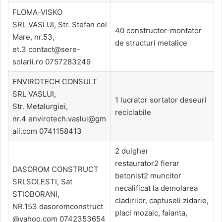
FLOMA-VISKO
SRL VASLUI, Str. Stefan cel
40 constructor-montator
Mare, nr.53,
de structuri metalice
et.3 contact@sere-
solarii.ro 0757283249
ENVIROTECH CONSULT
SRL VASLUI,
1 lucrator sortator deseuri
Str. Metalurgiei,
reciclabile
nr.4 envirotech.vaslui@gm
ail.com 0741158413
2 dulgher
restaurator2 fierar
DASOROM CONSTRUCT
betonist2 muncitor
SRLSOLESTI, Sat
necalificat la demolarea
STIOBORANI,
cladirilor, captuseli zidarie,
NR.153 dasoromconstruct
placi mozaic, faianta,
@yahoo.com 0742353654