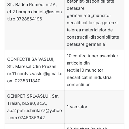
betonist-disponibilitate
Str. Badea Romeo, nr.1A,
detasare
et.2 haraga.daniela@ascon
germania”5 „muncitor
ti.ro 0728864196
necalificat la spargerea si
taierea materialelor de
constructii-disponibilitate
detasare germania”
10 confectioner asamblor
CONFECTII SA VASLUI,
articole din
Str. Maresal Ctin Prezan,
textile10 muncitor
nr.11 confvs.vaslui@gmail.c
necalificat in industria
om 0235311840
confectiilor
GENIPET SRLVASLUI, Str.
Traian, bl.280, sc.A,
1 vanzator
ap.2 petruchirila77@yahoo
.com 0745035342