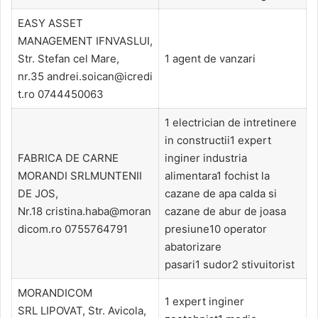
EASY ASSET
MANAGEMENT IFNVASLUI,
Str. Stefan cel Mare,
1 agent de vanzari
nr.35 andrei.soican@icredi
t.ro 0744450063
1 electrician de intretinere
in constructii1 expert
FABRICA DE CARNE
inginer industria
MORANDI SRLMUNTENII
alimentara1 fochist la
DE JOS,
cazane de apa calda si
Nr.18 cristina.haba@moran
cazane de abur de joasa
dicom.ro 0755764791
presiune10 operator
abatorizare
pasari1 sudor2 stivuitorist
MORANDICOM
1 expert inginer
SRL LIPOVAT, Str. Avicola,