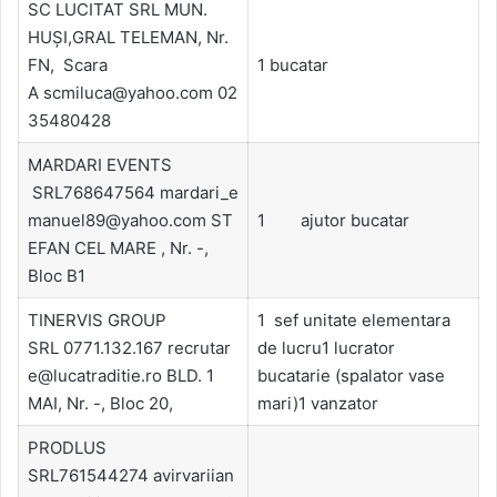
SC LUCITAT SRL MUN.
HUŞI,GRAL TELEMAN, Nr.
FN, Scara
1 bucatar
A scmiluca@yahoo.com 02
35480428
MARDARI EVENTS
SRL768647564 mardari_e
manuel89@yahoo.com ST
1 ajutor bucatar
EFAN CEL MARE , Nr. -,
Bloc B1
TINERVIS GROUP
1 sef unitate elementara
SRL 0771.132.167 recrutar
de lucru1 lucrator
e@lucatraditie.ro BLD. 1
bucatarie (spalator vase
MAI, Nr. -, Bloc 20,
mari)1 vanzator
PRODLUS
SRL761544274 avirvariian