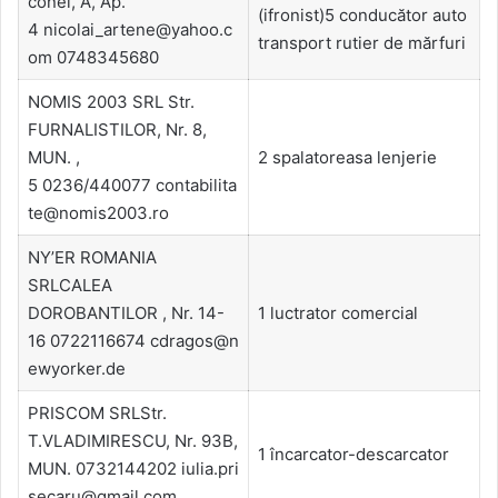
conel, A, Ap.
(ifronist)5 conducător auto
4 nicolai_artene@yahoo.c
transport rutier de mărfuri
om 0748345680
NOMIS 2003 SRL Str.
FURNALISTILOR, Nr. 8,
MUN. ,
2 spalatoreasa lenjerie
5 0236/440077 contabilita
te@nomis2003.ro
NY’ER ROMANIA
SRLCALEA
DOROBANTILOR , Nr. 14-
1 luctrator comercial
16 0722116674 cdragos@n
ewyorker.de
PRISCOM SRLStr.
T.VLADIMIRESCU, Nr. 93B,
1 încarcator-descarcator
MUN. 0732144202 iulia.pri
secaru@gmail.com