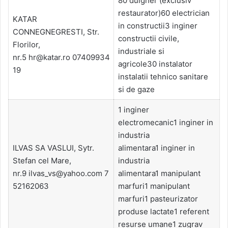
80 dulgher (exclusiv
restaurator)60 electrician
KATAR
in constructii3 inginer
CONNEGNEGRESTI, Str.
constructii civile,
Florilor,
industriale si
nr.5 hr@katar.ro 07409934
agricole30 instalator
19
instalatii tehnico sanitare
si de gaze
1 inginer
electromecanic1 inginer in
industria
ILVAS SA VASLUI, Sytr.
alimentara1 inginer in
Stefan cel Mare,
industria
nr.9 ilvas_vs@yahoo.com 7
alimentara1 manipulant
52162063
marfuri1 manipulant
marfuri1 pasteurizator
produse lactate1 referent
resurse umane1 zugrav