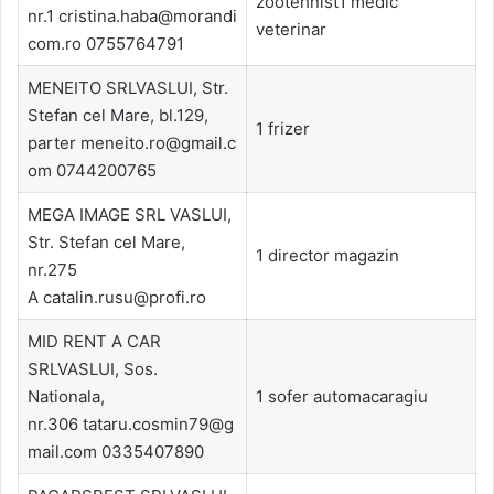
zootehnist1 medic
nr.1 cristina.haba@morandi
veterinar
com.ro 0755764791
MENEITO SRLVASLUI, Str.
Stefan cel Mare, bl.129,
1 frizer
parter meneito.ro@gmail.c
om 0744200765
MEGA IMAGE SRL VASLUI,
Str. Stefan cel Mare,
1 director magazin
nr.275
A catalin.rusu@profi.ro
MID RENT A CAR
SRLVASLUI, Sos.
Nationala,
1 sofer automacaragiu
nr.306 tataru.cosmin79@g
mail.com 0335407890