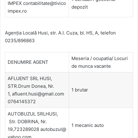
IMPEX contabilitate@tivico
depozit
impex.ro
Agenţia Locală Husi, str. A.I. Cuza, bl. H5, A, telefon
0235/896863
Meseria / ocupatia/ Locuri
DENUMIRE AGENT
de munca vacante
AFLUENT SRL HUSI,
STR.Drum Donea, Nr.
1 brutar
1, afluent.husi@gmail.com
0764145372
AUTOBUZUL SRLHUSI,
Str. DOBRINA, Nr.
1 mecanic auto
19,723289028 autobuzul@
yahoo.com