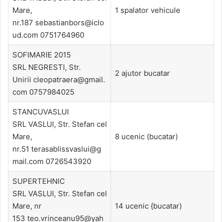
Mare,
1 spalator vehicule
nr.187 sebastianbors@iclo
ud.com 0751764960
SOFIMARIE 2015
SRL NEGRESTI, Str.
2 ajutor bucatar
Unirii cleopatraera@gmail.
com 0757984025
STANCUVASLUI
SRL VASLUI, Str. Stefan cel
Mare,
8 ucenic (bucatar)
nr.51 terasablissvaslui@g
mail.com 0726543920
SUPERTEHNIC
SRL VASLUI, Str. Stefan cel
Mare, nr
14 ucenic {bucatar)
153 teo.vrinceanu95@yah