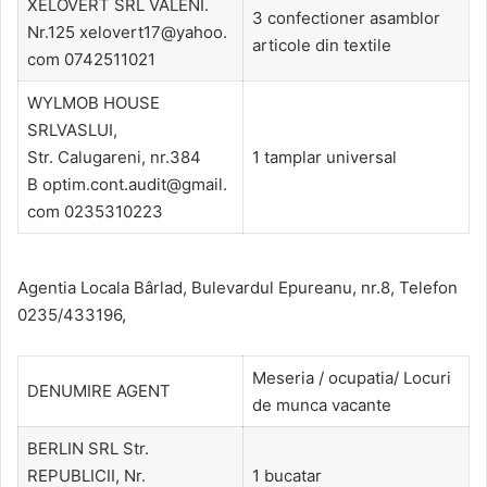
XELOVERT SRL VALENI.
3 confectioner asamblor
Nr.125 xelovert17@yahoo.
articole din textile
com 0742511021
WYLMOB HOUSE
SRLVASLUI,
Str. Calugareni, nr.384
1 tamplar universal
B optim.cont.audit@gmail.
com 0235310223
Agentia Locala Bârlad, Bulevardul Epureanu, nr.8, Telefon
0235/433196,
Meseria / ocupatia/ Locuri
DENUMIRE AGENT
de munca vacante
BERLIN SRL Str.
REPUBLICII, Nr.
1 bucatar