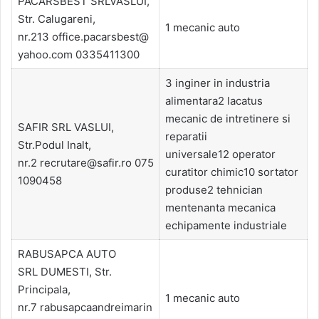
PACARSBEST SRLVASLUI,
Str. Calugareni,
1 mecanic auto
nr.213 office.pacarsbest@
yahoo.com 0335411300
3 inginer in industria
alimentara2 lacatus
mecanic de intretinere si
SAFIR SRL VASLUI,
reparatii
Str.Podul Inalt,
universale12 operator
nr.2 recrutare@safir.ro 075
curatitor chimic10 sortator
1090458
produse2 tehnician
mentenanta mecanica
echipamente industriale
RABUSAPCA AUTO
SRL DUMESTI, Str.
Principala,
1 mecanic auto
nr.7 rabusapcaandreimarin