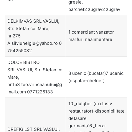
gresie,
parchet2 zugrav2 zugrav
DELKIMVAS SRL VASLUI,
Str. Stefan cel Mare,
1 comerciant vanzator
nr.275
marfuri nealimentare
A silviuhelgiu@yahoo.ro 0
754255032
DOLCE BISTRO
SRL VASLUI, Str. Stefan cel
8 ucenic (bucatar)7 ucenic
Mare,
(ospatar-chelner)
nr.153 teo.vrinceanu95@g
mail.com 0771226133
10 „dulgher (exclusiv
restaurator)-disponibilitate
detasare
germania”6 „fierar
DREFIG LST SRL VASLUI,