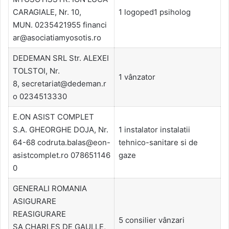
CARAGIALE, Nr. 10,
1 logoped1 psiholog
MUN. 0235421955 financi
ar@asociatiamyosotis.ro
DEDEMAN SRL Str. ALEXEI
TOLSTOI, Nr.
1 vânzator
8, secretariat@dedeman.r
o 0234513330
E.ON ASIST COMPLET
S.A. GHEORGHE DOJA, Nr.
1 instalator instalatii
64-68 codruta.balas@eon-
tehnico-sanitare si de
asistcomplet.ro 078651146
gaze
0
GENERALI ROMANIA
ASIGURARE
REASIGURARE
5 consilier vânzari
SA CHARLES DE GAULLE,