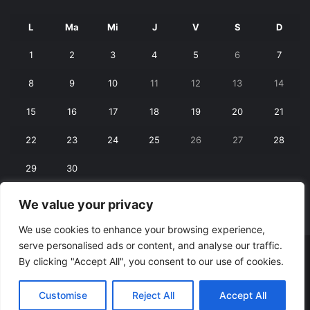
L
Ma
Mi
J
V
S
D
1
2
3
4
5
6
7
8
9
10
11
12
13
14
15
16
17
18
19
20
21
22
23
24
25
26
27
28
29
30
We value your privacy
« mai
iul. »
We use cookies to enhance your browsing experience,
serve personalised ads or content, and analyse our traffic.
© Copyright 2026, All Rights Reserved |
RexNet
By clicking "Accept All", you consent to our use of cookies.
Facebook
Customise
Reject All
Accept All