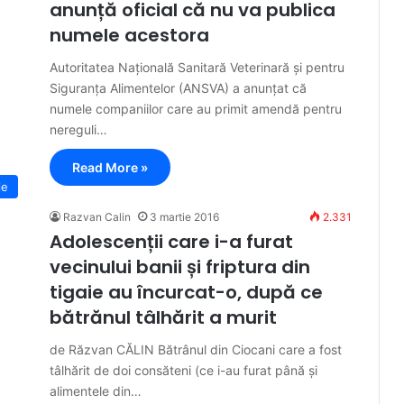
anunță oficial că nu va publica
numele acestora
Autoritatea Națională Sanitară Veterinară și pentru
Siguranța Alimentelor (ANSVA) a anunțat că
numele companiilor care au primit amendă pentru
nereguli…
Read More »
ie
Razvan Calin
3 martie 2016
2.331
Adolescenții care i-a furat
vecinului banii și friptura din
tigaie au încurcat-o, după ce
bătrănul tâlhărit a murit
de Răzvan CĂLIN Bătrânul din Ciocani care a fost
tâlhărit de doi consăteni (ce i-au furat până și
alimentele din…