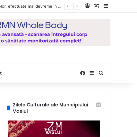
Log In
Random Article
Sidebar
Vești bune pentru zeci de mii de vasluieni! Plățile alocațiilor, indemnizațiilor și stimulentelor, efectuate mai devreme în luna august 2026
Facebook
Sidebar
Search for
t
Zilele Culturale ale Municipiului
Vaslui