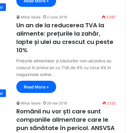
Read More »
al
Mihai Vasile
2 iunie 2016
2.097
Un an de la reducerea TVA la
alimente: prețurile la zahăr,
lapte și ulei au crescut cu peste
10%
Prețurile alimentelor și băuturilor non-alcoolice au
crescut în primul an cu TVA de 9% cu circa 4% în
maga­zinele online…
Read More »
al
Mihai Vasile
26 mai 2016
2.132
Românii nu vor ști care sunt
companiile alimentare care le
pun sănătate în pericol. ANSVSA