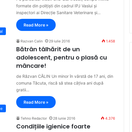
formate din polițiști din cadrul IPJ Vaslui și
inspectori ai Direcție Sanitare Veterinare și…
Read More »
al
Razvan Calin
29 iulie 2016
1.458
Bătrân tâlhărit de un
adolescent, pentru o plasă cu
mâncare!
de Răzvan CĂLIN Un minor în vârstă de 17 ani, din
comuna Tăcuta, riscă să stea câțiva ani după
gratii…
Read More »
te
Tehno Redactor
28 iunie 2016
4.376
Condițiile igienice foarte