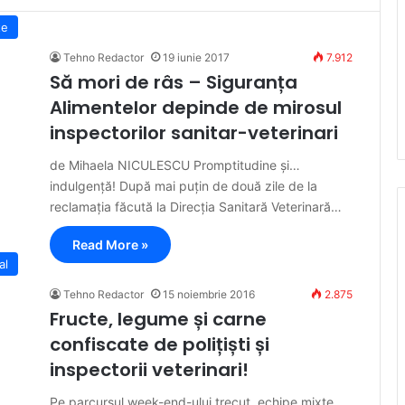
te
Tehno Redactor
19 iunie 2017
7.912
Să mori de râs – Siguranța
Alimentelor depinde de mirosul
inspectorilor sanitar-veterinari
de Mihaela NICULESCU Promptitudine și…
indulgență! După mai puțin de două zile de la
reclamația făcută la Direcția Sanitară Veterinară…
Read More »
al
Tehno Redactor
15 noiembrie 2016
2.875
Fructe, legume și carne
confiscate de polițiști și
inspectorii veterinari!
Pe parcursul week-end-ului trecut, echipe mixte