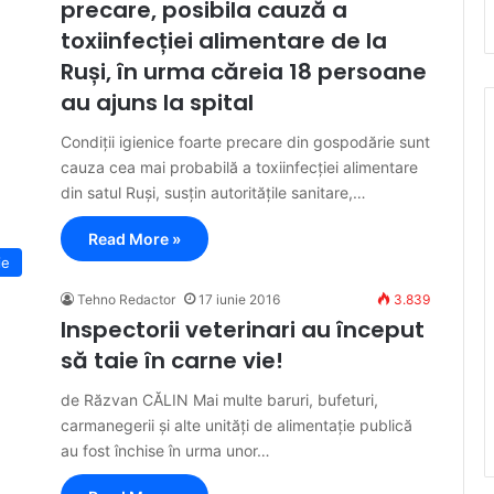
precare, posibila cauză a
toxiinfecției alimentare de la
Ruși, în urma căreia 18 persoane
au ajuns la spital
Condiții igienice foarte precare din gospodărie sunt
cauza cea mai probabilă a toxiinfecției alimentare
din satul Ruși, susțin autoritățile sanitare,…
Read More »
ie
Tehno Redactor
17 iunie 2016
3.839
Inspectorii veterinari au început
să taie în carne vie!
de Răzvan CĂLIN Mai multe baruri, bufeturi,
carmanegerii și alte unități de alimentație publică
au fost închise în urma unor…