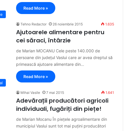
Read More »
ie
Tehno Redactor
26 noiembrie 2015
1.635
Ajutoarele alimentare pentru
cei săraci, întârzie
de Marian MOCANU Cele peste 140.000 de
persoane din județul Vaslui care ar avea dreptul să
primească ajutoare alimentare din…
Read More »
al
Mihai Vasile
7 mai 2015
1.641
Adevărații producători agricoli
individuali, fugăriți din piețe!
de Marian Mocanu În piețele agroalimentare din
municipiul Vaslui sunt tot mai puțini producători