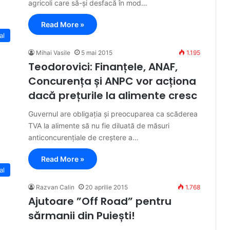
agricoli care să-și desfacă în mod…
Read More »
al
Mihai Vasile
5 mai 2015
1.195
Teodorovici: Finanțele, ANAF,
Concurența și ANPC vor acționa
dacă prețurile la alimente cresc
Guvernul are obligația și preocuparea ca scăderea
TVA la alimente să nu fie diluată de măsuri
anticoncurențiale de creștere a…
Read More »
al
Razvan Calin
20 aprilie 2015
1.768
Ajutoare ”Off Road” pentru
sărmanii din Puiești!